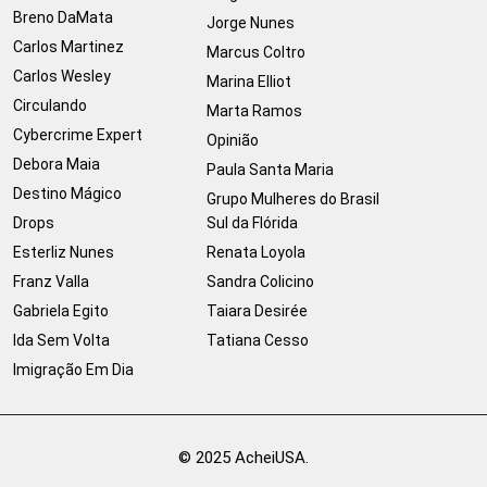
Breno DaMata
Jorge Nunes
Carlos Martinez
Marcus Coltro
Carlos Wesley
Marina Elliot
Circulando
Marta Ramos
Cybercrime Expert
Opinião
Debora Maia
Paula Santa Maria
Destino Mágico
Grupo Mulheres do Brasil
Drops
Sul da Flórida
Esterliz Nunes
Renata Loyola
Franz Valla
Sandra Colicino
Gabriela Egito
Taiara Desirée
Ida Sem Volta
Tatiana Cesso
Imigração Em Dia
© 2025 AcheiUSA.