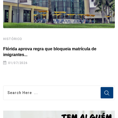
t
HISTÓRICO
H
Flórida aprova regra que bloqueia matrícula de
A
imigrantes...
01/07/2026