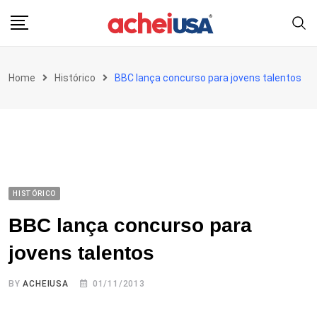
Skip
to
content
Home
Histórico
BBC lança concurso para jovens talentos
HISTÓRICO
BBC lança concurso para
jovens talentos
BY
ACHEIUSA
01/11/2013