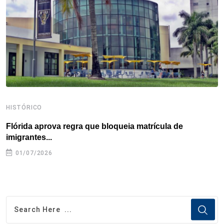
k
n
s
p
t
HISTÓRICO
H
Flórida aprova regra que bloqueia matrícula de
A
imigrantes...
01/07/2026