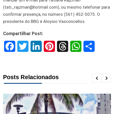
(tati_rajzman@hotmail.com), ou mesmo telefonar para
confirmar presença, no número (561) 452-5075. O
presidente do BBG é Aloysio Vasconcellos.
Compartilhar Post:
F
T
L
P
T
W
S
a
w
i
i
h
h
h
c
i
n
n
r
a
a
Posts Relacionados
e
t
k
t
e
t
r
b
t
e
e
a
s
e
o
e
d
r
d
A
o
r
I
e
s
p