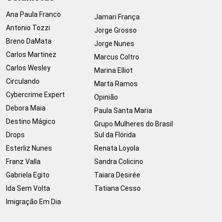
Ana Paula Franco
Jamari França
Antonio Tozzi
Jorge Grosso
Breno DaMata
Jorge Nunes
Carlos Martinez
Marcus Coltro
Carlos Wesley
Marina Elliot
Circulando
Marta Ramos
Cybercrime Expert
Opinião
Debora Maia
Paula Santa Maria
Destino Mágico
Grupo Mulheres do Brasil
Drops
Sul da Flórida
Esterliz Nunes
Renata Loyola
Franz Valla
Sandra Colicino
Gabriela Egito
Taiara Desirée
Ida Sem Volta
Tatiana Cesso
Imigração Em Dia