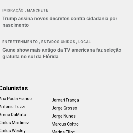
cancelamentos
,
IMIGRAÇÃO
MANCHETE
Trump assina novos decretos contra cidadania por
nascimento
,
,
ENTRETENIMENTO
ESTADOS UNIDOS
LOCAL
Game show mais antigo da TV americana faz seleção
gratuita no sul da Flórida
Colunistas
Ana Paula Franco
Jamari França
Antonio Tozzi
Jorge Grosso
Breno DaMata
Jorge Nunes
Carlos Martinez
Marcus Coltro
Carlos Wesley
Marina Elliot