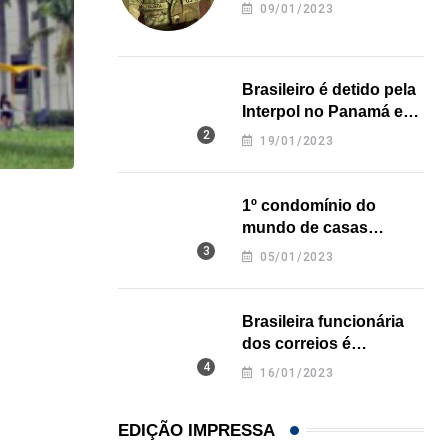
revela onde deixou o
09/01/2023
corpo
Brasileiro é detido pela
Interpol no Panamá e
pode pegar prisão
19/01/2023
perpétua nos EUA
1º condomínio do
HISTÓRICO
mundo de casas
Açaí é reconhecido oficialmente como fruto brasi
impressas em 3D é
05/01/2023
inaugurado no Texas
21/01/2026
Brasileira funcionária
dos correios é
assassinada a facadas
16/01/2023
na Califórnia
EDIÇÃO IMPRESSA