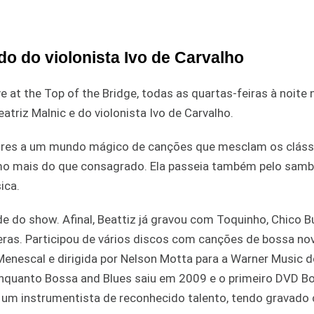
ado do violonista Ivo de Carvalho
at the Top of the Bridge, todas as quartas-feiras à noite 
atriz Malnic e do violonista Ivo de Carvalho.
dores a um mundo mágico de canções que mesclam os cláss
tmo mais do que consagrado. Ela passeia também pelo samb
ica.
de do show. Afinal, Beattiz já gravou com Toquinho, Chico B
feras. Participou de vários discos com canções de bossa no
enescal e dirigida por Nelson Motta para a Warner Music do
enquanto Bossa and Blues saiu em 2009 e o primeiro DVD B
 um instrumentista de reconhecido talento, tendo gravad