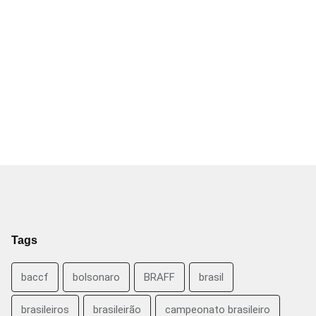
Tags
baccf
bolsonaro
BRAFF
brasil
brasileiros
brasileirão
campeonato brasileiro