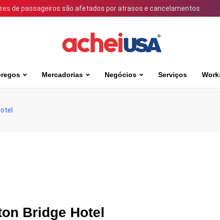
ares de passageiros são afetados por atrasos e cancelamentos
regos
Mercadorias
Negócios
Serviços
Work
otel
ton Bridge Hotel