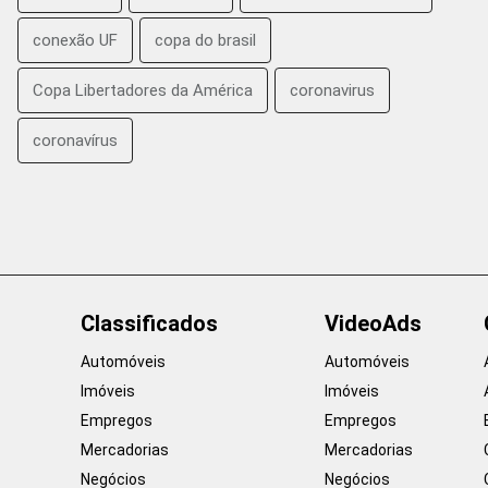
conexão UF
copa do brasil
Copa Libertadores da América
coronavirus
coronavírus
Classificados
VideoAds
Automóveis
Automóveis
Imóveis
Imóveis
Empregos
Empregos
Mercadorias
Mercadorias
Negócios
Negócios