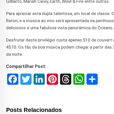
Gilberto, Mariah Carey, Earth, Wind & Fire entre outros.
Para apreciar esta dupla talentosa, um local de classe.
Raton, e a música ao vivo será apresentada na penthous
deliciosos e uma fabulosa vista panorâmica do Oceano 
Desfrutar deste privilégio custa apenas $10 de couvert 
4570. Os fãs da boa música podem chegar a partir das 
da noite.
Compartilhar Post:
F
T
L
P
T
W
S
a
w
i
i
h
h
h
c
i
n
n
r
a
a
Posts Relacionados
e
t
k
t
e
t
r