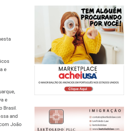
nesta
icos
a e
uarque,
va e
 Brasil.
ossa and
o com João