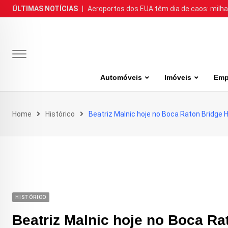
Skip
ÚLTIMAS NOTÍCIAS
|
Aeroportos dos EUA têm dia de caos: milh
to
content
Automóveis
Imóveis
Emp
Home
Histórico
Beatriz Malnic hoje no Boca Raton Bridge H
HISTÓRICO
Beatriz Malnic hoje no Boca Ra