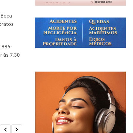
m Boca
pratos
) 886-
r às 7:30