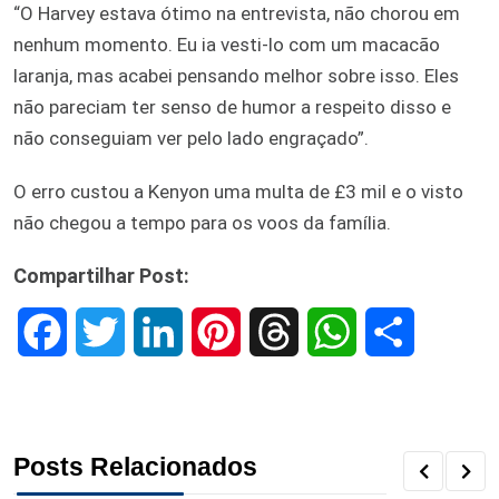
“O Harvey estava ótimo na entrevista, não chorou em
nenhum momento. Eu ia vesti-lo com um macacão
laranja, mas acabei pensando melhor sobre isso. Eles
não pareciam ter senso de humor a respeito disso e
não conseguiam ver pelo lado engraçado”.
O erro custou a Kenyon uma multa de £3 mil e o visto
não chegou a tempo para os voos da família.
Compartilhar Post:
F
T
L
P
T
W
S
a
w
i
i
h
h
h
c
i
n
n
r
a
a
Posts Relacionados
e
t
k
t
e
t
r