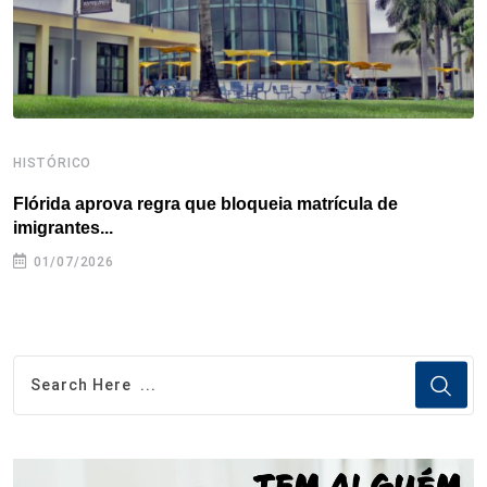
t
HISTÓRICO
H
Flórida aprova regra que bloqueia matrícula de
A
imigrantes...
01/07/2026