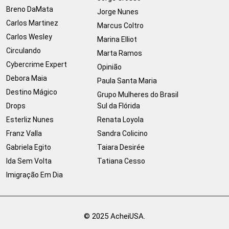
Breno DaMata
Jorge Nunes
Carlos Martinez
Marcus Coltro
Carlos Wesley
Marina Elliot
Circulando
Marta Ramos
Cybercrime Expert
Opinião
Debora Maia
Paula Santa Maria
Destino Mágico
Grupo Mulheres do Brasil
Drops
Sul da Flórida
Esterliz Nunes
Renata Loyola
Franz Valla
Sandra Colicino
Gabriela Egito
Taiara Desirée
Ida Sem Volta
Tatiana Cesso
Imigração Em Dia
© 2025 AcheiUSA.