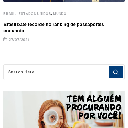
,
,
BRASIL
ESTADOS UNIDOS
MUNDO
B
Brasil bate recorde no ranking de passaportes
B
enquanto...
27/07/2026