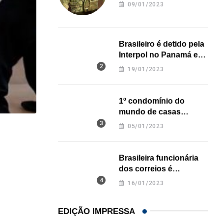
revela onde deixou o
09/01/2023
corpo
Brasileiro é detido pela
Interpol no Panamá e
pode pegar prisão
19/01/2023
perpétua nos EUA
1º condomínio do
mundo de casas
impressas em 3D é
05/01/2023
,
,
inaugurado no Texas
ESTADOS UNIDOS
IMIGRAÇÃO
Criminosos usam falsas vagas de emprego para e
Brasileira funcionária
06/08/2026
dos correios é
assassinada a facadas
16/01/2023
na Califórnia
EDIÇÃO IMPRESSA