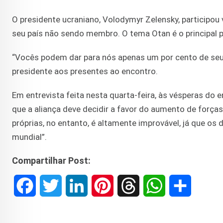
O presidente ucraniano, Volodymyr Zelensky, participou
seu país não sendo membro. O tema Otan é o principal p
“Vocês podem dar para nós apenas um por cento de seus
presidente aos presentes ao encontro.
Em entrevista feita nesta quarta-feira, às vésperas do e
que a aliança deve decidir a favor do aumento de forças
próprias, no entanto, é altamente improvável, já que os d
mundial”.
Compartilhar Post:
F
T
L
P
T
W
S
a
w
i
i
h
h
h