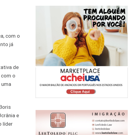
ca, com o
nto já
ativa de
o com o
e uma
Boris
Ucrânia e
 líder