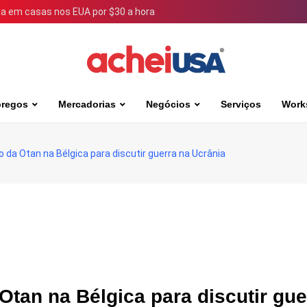
 em casas nos EUA por $30 a hora
regos
Mercadorias
Negócios
Serviços
Work
o da Otan na Bélgica para discutir guerra na Ucrânia
Otan na Bélgica para discutir gue