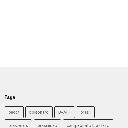
Tags
baccf
bolsonaro
BRAFF
brasil
brasileiros
brasileirão
campeonato brasileiro