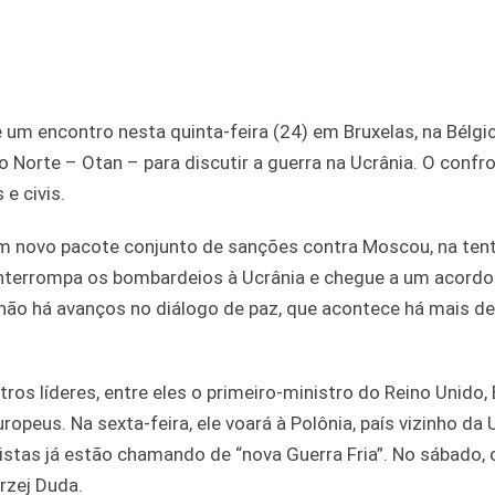
 um encontro nesta quinta-feira (24) em Bruxelas, na Bélgi
 Norte – Otan – para discutir a guerra na Ucrânia. O confro
 e civis.
um novo pacote conjunto de sanções contra Moscou, na tent
, interrompa os bombardeios à Ucrânia e chegue a um acord
 não há avanços no diálogo de paz, que acontece há mais d
ros líderes, entre eles o primeiro-ministro do Reino Unido, 
peus. Na sexta-feira, ele voará à Polônia, país vizinho da 
listas já estão chamando de “nova Guerra Fria”. No sábado, o
rzej Duda.