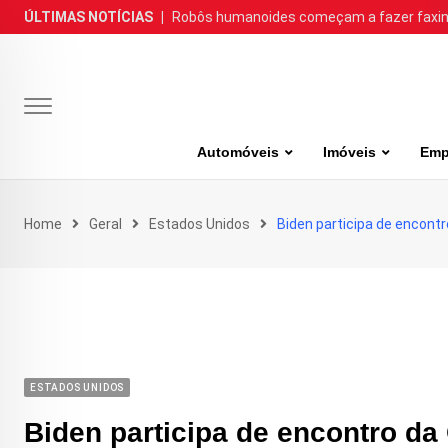
Skip
ÚLTIMAS NOTÍCIAS
|
Robôs humanoides começam a fazer faxina
to
content
Automóveis
Imóveis
Emp
Home
Geral
Estados Unidos
Biden participa de encontr
ESTADOS UNIDOS
Biden participa de encontro da 