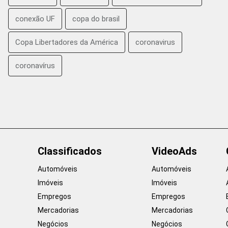
conexão UF
copa do brasil
Copa Libertadores da América
coronavirus
coronavírus
Classificados
VideoAds
Automóveis
Automóveis
Imóveis
Imóveis
Empregos
Empregos
Mercadorias
Mercadorias
Negócios
Negócios