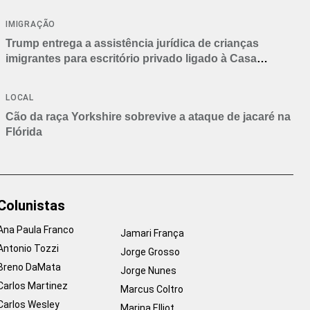
IMIGRAÇÃO
Trump entrega a assistência jurídica de crianças
imigrantes para escritório privado ligado à Casa
Branca
LOCAL
Cão da raça Yorkshire sobrevive a ataque de jacaré na
Flórida
Colunistas
Ana Paula Franco
Jamari França
Antonio Tozzi
Jorge Grosso
Breno DaMata
Jorge Nunes
Carlos Martinez
Marcus Coltro
Carlos Wesley
Marina Elliot