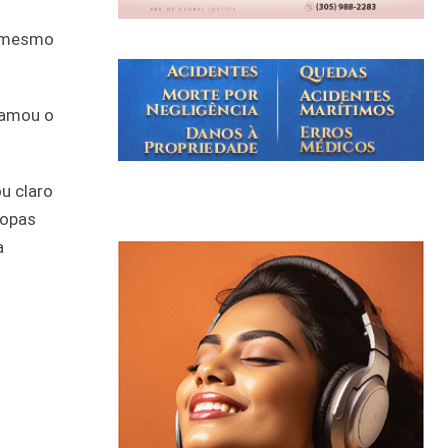
, mesmo
lamou o
ou claro
ropas
a