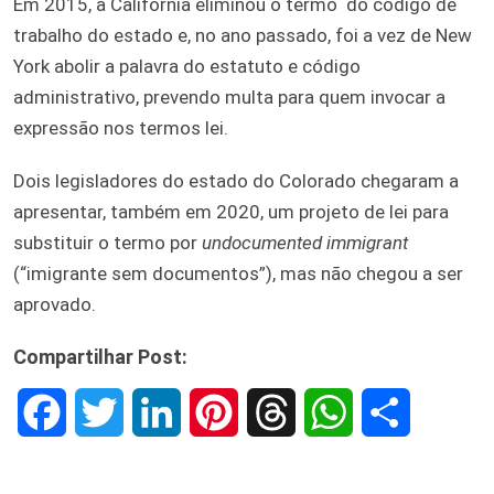
Em 2015, a California eliminou o termo do código de
trabalho do estado e, no ano passado, foi a vez de New
York abolir a palavra do estatuto e código
administrativo, prevendo multa para quem invocar a
expressão nos termos lei.
Dois legisladores do estado do Colorado chegaram a
apresentar, também em 2020, um projeto de lei para
substituir o termo por
undocumented immigrant
(“imigrante sem documentos”), mas não chegou a ser
aprovado.
Compartilhar Post:
F
T
L
P
T
W
S
a
w
i
i
h
h
h