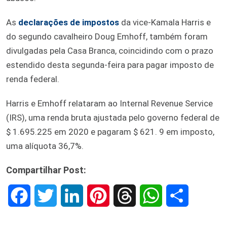
As
declarações de impostos
da vice-Kamala Harris e
do segundo cavalheiro Doug Emhoff, também foram
divulgadas pela Casa Branca, coincidindo com o prazo
estendido desta segunda-feira para pagar imposto de
renda federal.
Harris e Emhoff relataram ao Internal Revenue Service
(IRS), uma renda bruta ajustada pelo governo federal de
$ 1.695.225 em 2020 e pagaram $ 621. 9 em imposto,
uma alíquota 36,7%.
Compartilhar Post:
F
T
L
P
T
W
S
a
w
i
i
h
h
h