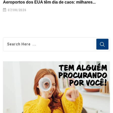
Aeroportos dos EUA têm dia de caos: milhares...
T
n
07/08/2026