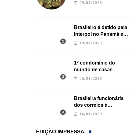
revela onde deixou o
09/01/2023
corpo
Brasileiro é detido pela
Interpol no Panamá e
pode pegar prisão
19/01/2023
perpétua nos EUA
1º condomínio do
mundo de casas
impressas em 3D é
05/01/2023
inaugurado no Texas
Brasileira funcionária
dos correios é
assassinada a facadas
16/01/2023
na Califórnia
EDIÇÃO IMPRESSA