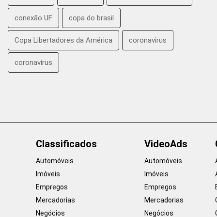
conexão UF
copa do brasil
Copa Libertadores da América
coronavirus
coronavírus
Classificados
VideoAds
Automóveis
Automóveis
Imóveis
Imóveis
Empregos
Empregos
Mercadorias
Mercadorias
Negócios
Negócios