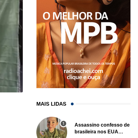
MAIS LIDAS
,
BRASIL
ESTADOS UNIDOS
Peças de armas saíam da Flórida para o...
Assassino confesso de
05/08/2026
brasileira nos EUA