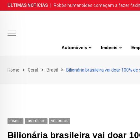
Skip
ÚLTIMAS NOTÍCIAS
|
Robôs humanoides começam a fazer faxina
to
content
Automóveis
Imóveis
Emp
Home
Geral
Brasil
Bilionária brasileira vai doar 100% d
BRASIL
HISTÓRICO
NEGÓCIOS
Bilionária brasileira vai doar 