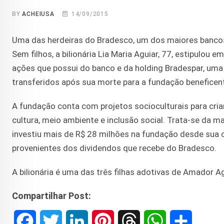
BY
ACHEIUSA
14/09/2015
Uma das herdeiras do Bradesco, um dos maiores bancos 
Sem filhos, a bilionária Lia Maria Aguiar, 77, estipulou 
ações que possui do banco e da holding Bradespar, uma
transferidos após sua morte para a fundação beneficen
A fundação conta com projetos socioculturais para cria
cultura, meio ambiente e inclusão social. Trata-se da ma
investiu mais de R$ 28 milhões na fundação desde sua 
provenientes dos dividendos que recebe do Bradesco.
A bilionária é uma das três filhas adotivas de Amador A
Compartilhar Post:
F
T
L
P
T
W
S