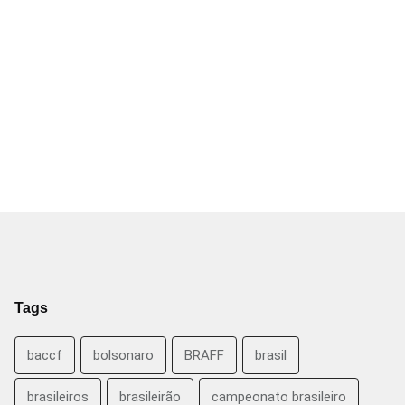
Tags
baccf
bolsonaro
BRAFF
brasil
brasileiros
brasileirão
campeonato brasileiro