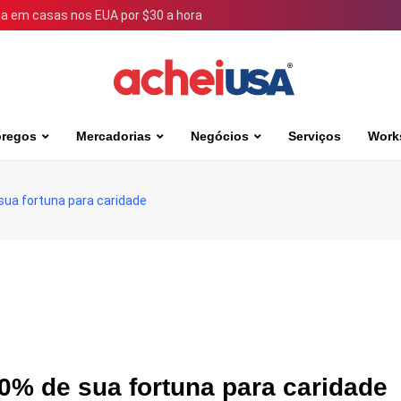
 em casas nos EUA por $30 a hora
regos
Mercadorias
Negócios
Serviços
Work
e sua fortuna para caridade
100% de sua fortuna para caridade