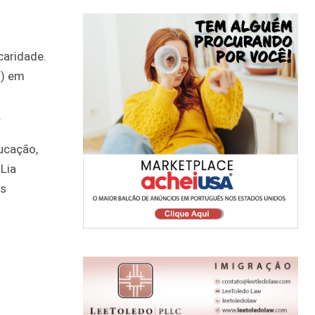
caridade.
s) em
.
ucação,
 Lia
as