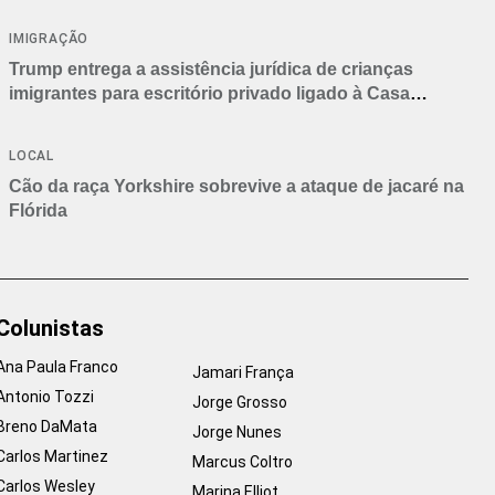
IMIGRAÇÃO
Trump entrega a assistência jurídica de crianças
imigrantes para escritório privado ligado à Casa
Branca
LOCAL
Cão da raça Yorkshire sobrevive a ataque de jacaré na
Flórida
Colunistas
Ana Paula Franco
Jamari França
Antonio Tozzi
Jorge Grosso
Breno DaMata
Jorge Nunes
Carlos Martinez
Marcus Coltro
Carlos Wesley
Marina Elliot