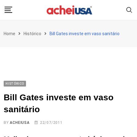
Skip
to
content
Home
Histórico
Bill Gates investe em vaso sanitário
HISTÓRICO
Bill Gates investe em vaso
sanitário
BY
ACHEIUSA
22/07/2011