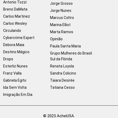
Antonio Tozzi
Jorge Grosso
Breno DaMata
Jorge Nunes
Carlos Martinez
Marcus Coltro
Carlos Wesley
Marina Elliot
Circulando
Marta Ramos
Cybercrime Expert
Opinião
Debora Maia
Paula Santa Maria
Destino Mágico
Grupo Mulheres do Brasil
Drops
Sul da Flórida
Esterliz Nunes
Renata Loyola
Franz Valla
Sandra Colicino
Gabriela Egito
Taiara Desirée
Ida Sem Volta
Tatiana Cesso
Imigração Em Dia
© 2025 AcheiUSA.