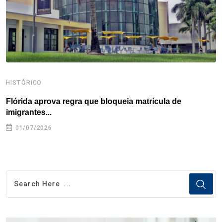
t
HISTÓRICO
H
Flórida aprova regra que bloqueia matrícula de
A
imigrantes...
01/07/2026