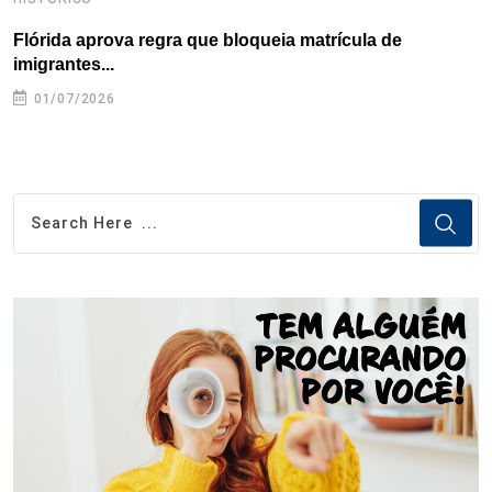
Flórida aprova regra que bloqueia matrícula de
A
imigrantes...
01/07/2026