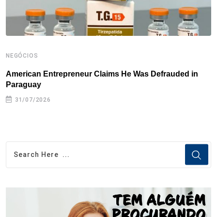
NEGÓCIOS
N
American Entrepreneur Claims He Was Defrauded in
D
Paraguay
31/07/2026