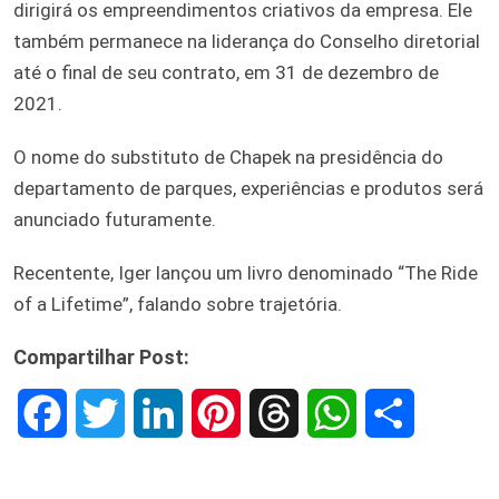
dirigirá os empreendimentos criativos da empresa. Ele
também permanece na liderança do Conselho diretorial
até o final de seu contrato, em 31 de dezembro de
2021.
O nome do substituto de Chapek na presidência do
departamento de parques, experiências e produtos será
anunciado futuramente.
Recentente, Iger lançou um livro denominado “The Ride
of a Lifetime”, falando sobre trajetória.
Compartilhar Post:
F
T
L
P
T
W
S
a
w
i
i
h
h
h