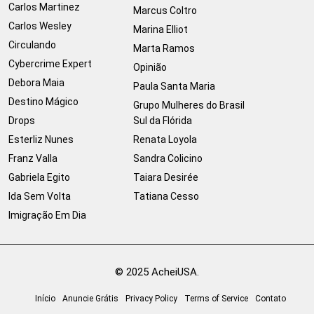
Carlos Martinez
Marcus Coltro
Carlos Wesley
Marina Elliot
Circulando
Marta Ramos
Cybercrime Expert
Opinião
Debora Maia
Paula Santa Maria
Destino Mágico
Grupo Mulheres do Brasil
Drops
Sul da Flórida
Esterliz Nunes
Renata Loyola
Franz Valla
Sandra Colicino
Gabriela Egito
Taiara Desirée
Ida Sem Volta
Tatiana Cesso
Imigração Em Dia
© 2025 AcheiUSA.
Início
Anuncie Grátis
Privacy Policy
Terms of Service
Contato