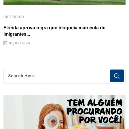
HISTÓRICO
H
Flórida aprova regra que bloqueia matrícula de
A
imigrantes...
01/07/2026