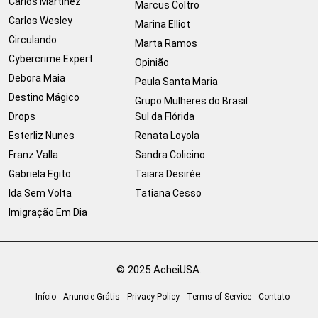
Carlos Martinez
Marcus Coltro
Carlos Wesley
Marina Elliot
Circulando
Marta Ramos
Cybercrime Expert
Opinião
Debora Maia
Paula Santa Maria
Destino Mágico
Grupo Mulheres do Brasil
Drops
Sul da Flórida
Esterliz Nunes
Renata Loyola
Franz Valla
Sandra Colicino
Gabriela Egito
Taiara Desirée
Ida Sem Volta
Tatiana Cesso
Imigração Em Dia
© 2025 AcheiUSA.
Início
Anuncie Grátis
Privacy Policy
Terms of Service
Contato