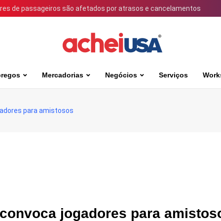
ares de passageiros são afetados por atrasos e cancelamentos
regos
Mercadorias
Negócios
Serviços
Work
gadores para amistosos
convoca jogadores para amistos