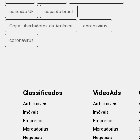
conexão UF
copa do brasil
Copa Libertadores da América
coronavirus
coronavírus
Classificados
VideoAds
Automóveis
Automóveis
Imóveis
Imóveis
Empregos
Empregos
Mercadorias
Mercadorias
Negócios
Negócios