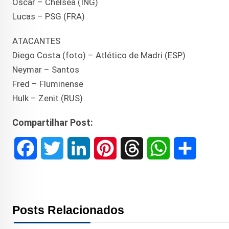
Oscar – Chelsea (ING)
Lucas – PSG (FRA)
ATACANTES
Diego Costa (foto) – Atlético de Madri (ESP)
Neymar – Santos
Fred – Fluminense
Hulk – Zenit (RUS)
Compartilhar Post:
F
T
L
P
T
W
S
a
w
i
i
h
h
h
c
i
n
n
r
a
a
Posts Relacionados
e
t
k
t
e
t
r