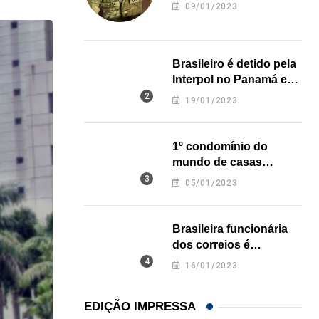
revela onde deixou o
09/01/2023
corpo
Brasileiro é detido pela
Interpol no Panamá e
pode pegar prisão
19/01/2023
perpétua nos EUA
1º condomínio do
mundo de casas
impressas em 3D é
05/01/2023
inaugurado no Texas
Brasileira funcionária
dos correios é
assassinada a facadas
16/01/2023
na Califórnia
EDIÇÃO IMPRESSA