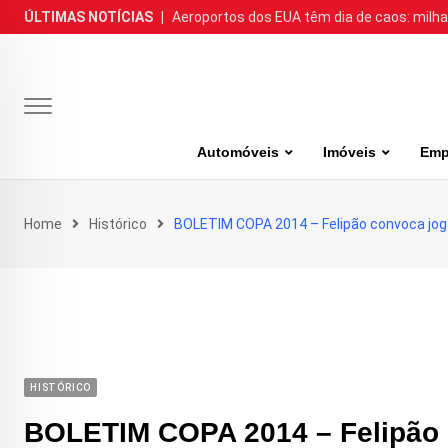
Skip
ÚLTIMAS NOTÍCIAS
|
Aeroportos dos EUA têm dia de caos: milh
to
content
Automóveis
Imóveis
Emp
Home
Histórico
BOLETIM COPA 2014 – Felipão convoca jo
HISTÓRICO
BOLETIM COPA 2014 – Felipão 