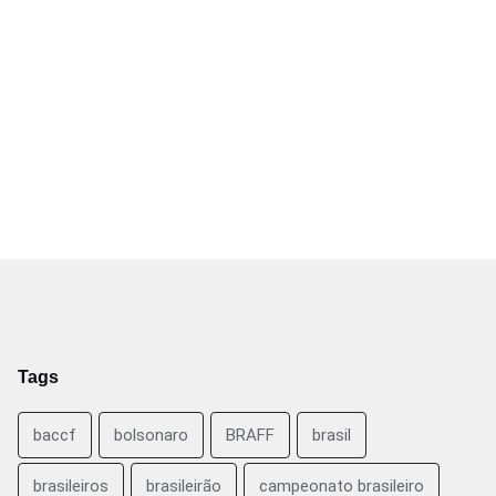
Tags
baccf
bolsonaro
BRAFF
brasil
brasileiros
brasileirão
campeonato brasileiro