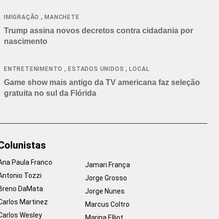
cancelamentos
,
IMIGRAÇÃO
MANCHETE
Trump assina novos decretos contra cidadania por
nascimento
,
,
ENTRETENIMENTO
ESTADOS UNIDOS
LOCAL
Game show mais antigo da TV americana faz seleção
gratuita no sul da Flórida
Colunistas
Ana Paula Franco
Jamari França
Antonio Tozzi
Jorge Grosso
Breno DaMata
Jorge Nunes
Carlos Martinez
Marcus Coltro
Carlos Wesley
Marina Elliot