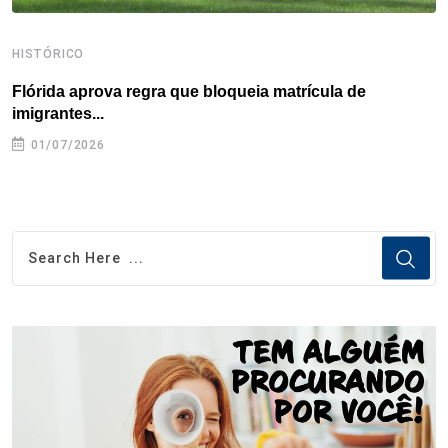
HISTÓRICO
H
Flórida aprova regra que bloqueia matrícula de
A
imigrantes...
01/07/2026