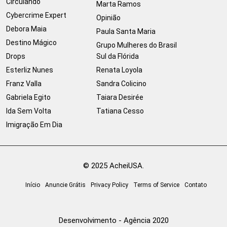
Circulando
Marta Ramos
Cybercrime Expert
Opinião
Debora Maia
Paula Santa Maria
Destino Mágico
Grupo Mulheres do Brasil
Drops
Sul da Flórida
Esterliz Nunes
Renata Loyola
Franz Valla
Sandra Colicino
Gabriela Egito
Taiara Desirée
Ida Sem Volta
Tatiana Cesso
Imigração Em Dia
© 2025 AcheiUSA.
Início
Anuncie Grátis
Privacy Policy
Terms of Service
Contato
Desenvolvimento - Agência 2020