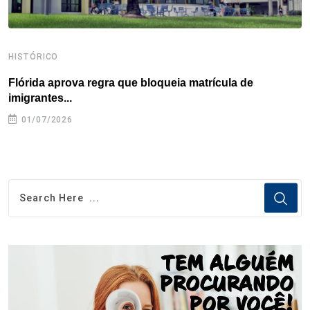
HISTÓRICO
H
Flórida aprova regra que bloqueia matrícula de
A
imigrantes...
01/07/2026