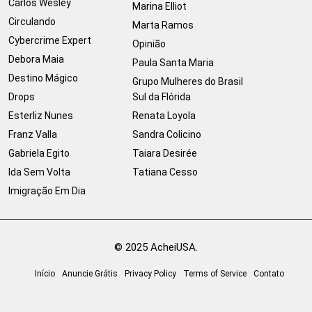
Carlos Wesley
Marina Elliot
Circulando
Marta Ramos
Cybercrime Expert
Opinião
Debora Maia
Paula Santa Maria
Destino Mágico
Grupo Mulheres do Brasil
Drops
Sul da Flórida
Esterliz Nunes
Renata Loyola
Franz Valla
Sandra Colicino
Gabriela Egito
Taiara Desirée
Ida Sem Volta
Tatiana Cesso
Imigração Em Dia
© 2025 AcheiUSA.
Início
Anuncie Grátis
Privacy Policy
Terms of Service
Contato