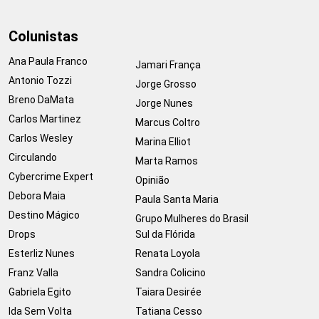
Colunistas
Ana Paula Franco
Jamari França
Antonio Tozzi
Jorge Grosso
Breno DaMata
Jorge Nunes
Carlos Martinez
Marcus Coltro
Carlos Wesley
Marina Elliot
Circulando
Marta Ramos
Cybercrime Expert
Opinião
Debora Maia
Paula Santa Maria
Destino Mágico
Grupo Mulheres do Brasil
Drops
Sul da Flórida
Esterliz Nunes
Renata Loyola
Franz Valla
Sandra Colicino
Gabriela Egito
Taiara Desirée
Ida Sem Volta
Tatiana Cesso