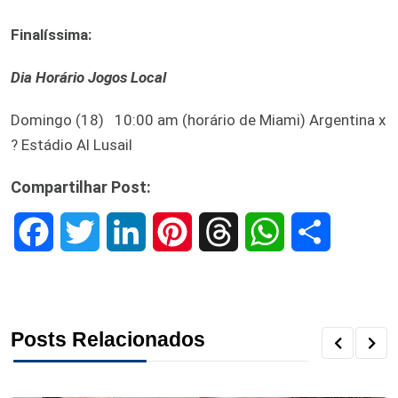
Finalíssima:
Dia Horário Jogos Local
Domingo (18) 10:00 am (horário de Miami) Argentina x
? Estádio Al Lusail
Compartilhar Post:
F
T
L
P
T
W
S
a
w
i
i
h
h
h
c
i
n
n
r
a
a
Posts Relacionados
e
t
k
t
e
t
r
b
t
e
e
a
s
e