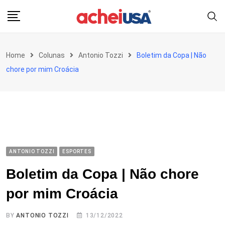
Skip
to
content
Home
Colunas
Antonio Tozzi
Boletim da Copa | Não
chore por mim Croácia
ANTONIO TOZZI
ESPORTES
Boletim da Copa | Não chore
por mim Croácia
BY
ANTONIO TOZZI
13/12/2022