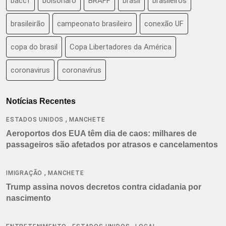
baccf
bolsonaro
BRAFF
brasil
brasileiros
brasileirão
campeonato brasileiro
conexão UF
copa do brasil
Copa Libertadores da América
coronavirus
coronavírus
Notícias Recentes
,
ESTADOS UNIDOS
MANCHETE
Aeroportos dos EUA têm dia de caos: milhares de
passageiros são afetados por atrasos e cancelamentos
,
IMIGRAÇÃO
MANCHETE
Trump assina novos decretos contra cidadania por
nascimento
,
,