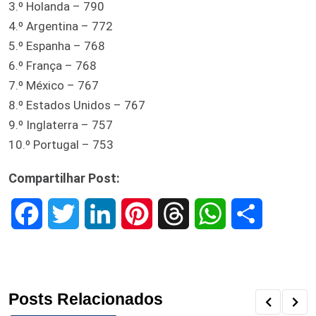
3.º Holanda – 790
4.º Argentina – 772
5.º Espanha – 768
6.º França – 768
7.º México – 767
8.º Estados Unidos – 767
9.º Inglaterra – 757
10.º Portugal – 753
Compartilhar Post:
F
T
L
P
T
W
S
a
w
i
i
h
h
h
c
i
n
n
r
a
a
Posts Relacionados
e
t
k
t
e
t
r