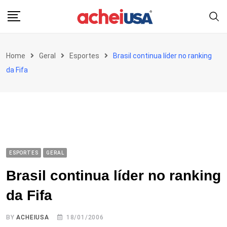
Skip
to
content
Home
Geral
Esportes
Brasil continua líder no ranking
da Fifa
ESPORTES
GERAL
Brasil continua líder no ranking
da Fifa
BY
ACHEIUSA
18/01/2006