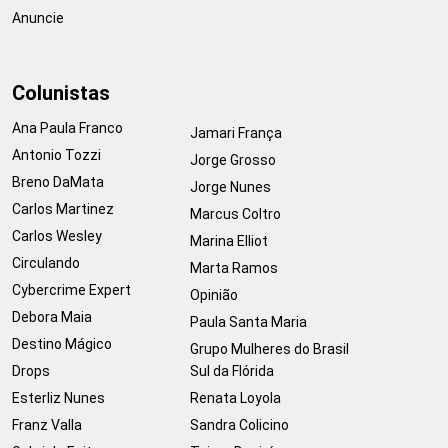
Anuncie
Colunistas
Ana Paula Franco
Jamari França
Antonio Tozzi
Jorge Grosso
Breno DaMata
Jorge Nunes
Carlos Martinez
Marcus Coltro
Carlos Wesley
Marina Elliot
Circulando
Marta Ramos
Cybercrime Expert
Opinião
Debora Maia
Paula Santa Maria
Destino Mágico
Grupo Mulheres do Brasil
Drops
Sul da Flórida
Esterliz Nunes
Renata Loyola
Franz Valla
Sandra Colicino