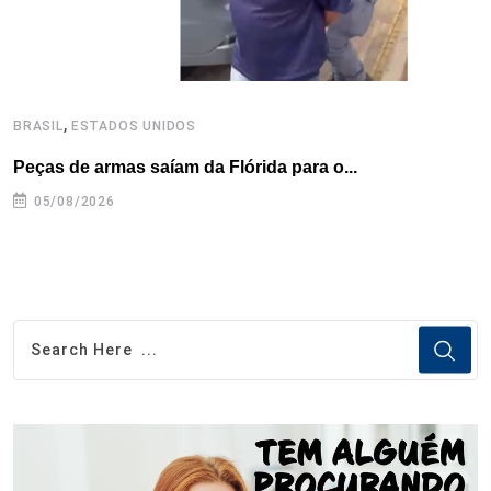
,
BRASIL
ESTADOS UNIDOS
B
Peças de armas saíam da Flórida para o...
E
e
05/08/2026