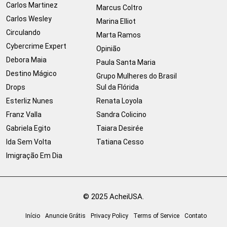
Carlos Martinez
Marcus Coltro
Carlos Wesley
Marina Elliot
Circulando
Marta Ramos
Cybercrime Expert
Opinião
Debora Maia
Paula Santa Maria
Destino Mágico
Grupo Mulheres do Brasil
Drops
Sul da Flórida
Esterliz Nunes
Renata Loyola
Franz Valla
Sandra Colicino
Gabriela Egito
Taiara Desirée
Ida Sem Volta
Tatiana Cesso
Imigração Em Dia
© 2025 AcheiUSA.
Início
Anuncie Grátis
Privacy Policy
Terms of Service
Contato