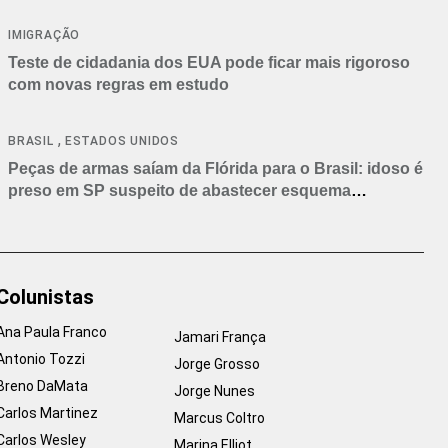
IMIGRAÇÃO
Teste de cidadania dos EUA pode ficar mais rigoroso
com novas regras em estudo
,
BRASIL
ESTADOS UNIDOS
Peças de armas saíam da Flórida para o Brasil: idoso é
preso em SP suspeito de abastecer esquema
criminoso
Colunistas
Ana Paula Franco
Jamari França
Antonio Tozzi
Jorge Grosso
Breno DaMata
Jorge Nunes
Carlos Martinez
Marcus Coltro
Carlos Wesley
Marina Elliot