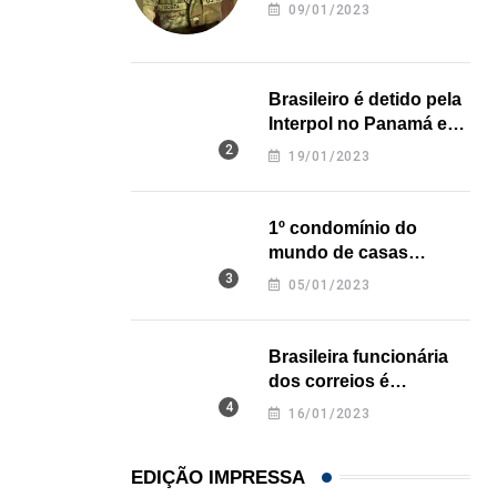
revela onde deixou o
09/01/2023
corpo
21/01/2026
Brasileiro é detido pela
Interpol no Panamá e
pode pegar prisão
19/01/2023
perpétua nos EUA
1º condomínio do
mundo de casas
impressas em 3D é
05/01/2023
inaugurado no Texas
Brasileira funcionária
dos correios é
assassinada a facadas
16/01/2023
na Califórnia
EDIÇÃO IMPRESSA