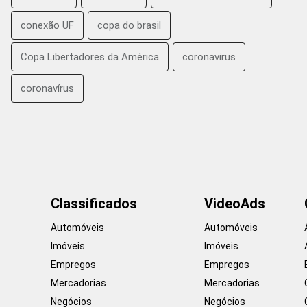
conexão UF
copa do brasil
Copa Libertadores da América
coronavirus
coronavírus
Classificados
VideoAds
Automóveis
Automóveis
Imóveis
Imóveis
Empregos
Empregos
Mercadorias
Mercadorias
Negócios
Negócios