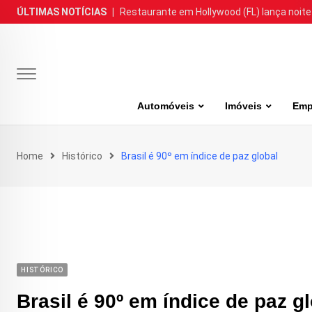
Skip
ÚLTIMAS NOTÍCIAS
|
Restaurante em Hollywood (FL) lança noite
to
content
Automóveis
Imóveis
Emp
Home
Histórico
Brasil é 90º em índice de paz global
HISTÓRICO
Brasil é 90º em índice de paz g