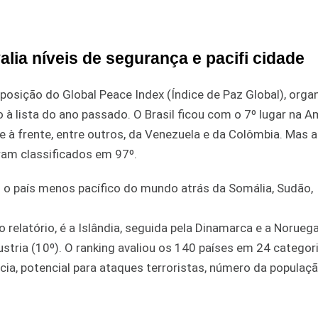
alia níveis de segurança e pacifi cidade
posição do Global Peace Index (Índice de Paz Global), orga
 à lista do ano passado. O Brasil ficou com o 7º lugar na A
ia e à frente, entre outros, da Venezuela e da Colômbia. Mas 
oram classificados em 97º.
o o país menos pacífico do mundo atrás da Somália, Sudão,
 relatório, é a Islândia, seguida pela Dinamarca e a Noruega
tria (10º). O ranking avaliou os 140 países em 24 categori
ncia, potencial para ataques terroristas, número da populaç