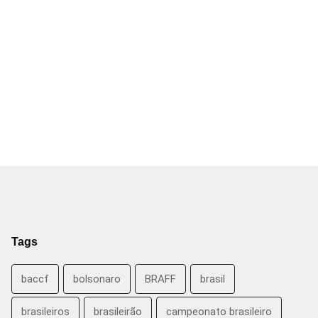
Tags
baccf
bolsonaro
BRAFF
brasil
brasileiros
brasileirão
campeonato brasileiro