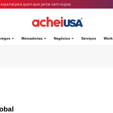
 especial para quem quer jantar sem roupas
regos
Mercadorias
Negócios
Serviços
Work
lobal