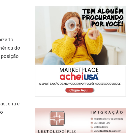
nizado
mérica do
a posição
.
as, entre
ão