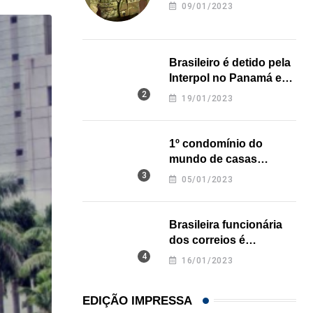
revela onde deixou o
09/01/2023
corpo
Brasileiro é detido pela
Interpol no Panamá e
pode pegar prisão
19/01/2023
perpétua nos EUA
1º condomínio do
mundo de casas
impressas em 3D é
05/01/2023
inaugurado no Texas
Brasileira funcionária
dos correios é
assassinada a facadas
16/01/2023
na Califórnia
EDIÇÃO IMPRESSA