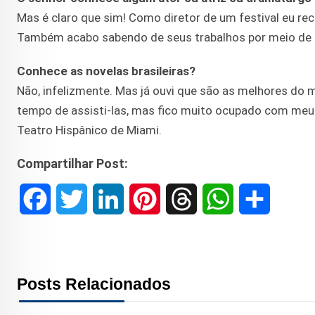
Mas é claro que sim! Como diretor de um festival eu rec
Também acabo sabendo de seus trabalhos por meio de ou
Conhece as novelas brasileiras?
Não, infelizmente. Mas já ouvi que são as melhores do m
tempo de assisti-las, mas fico muito ocupado com meus 
Teatro Hispânico de Miami.
Compartilhar Post:
F
T
L
P
T
W
S
a
w
i
i
h
h
h
c
i
n
n
r
a
a
Posts Relacionados
e
t
k
t
e
t
r