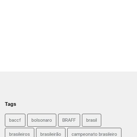
Tags
baccf
bolsonaro
BRAFF
brasil
brasileiros
brasileirão
campeonato brasileiro