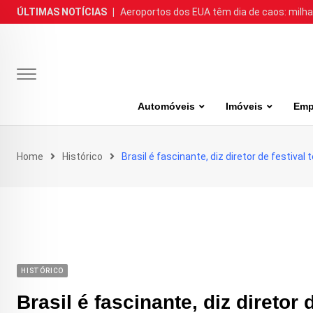
Skip
ÚLTIMAS NOTÍCIAS
|
Aeroportos dos EUA têm dia de caos: milh
to
content
Automóveis
Imóveis
Emp
Home
Histórico
Brasil é fascinante, diz diretor de festiva
HISTÓRICO
Brasil é fascinante, diz diretor