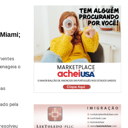
 Miami;
 mentes
menageia o
ças
hado pela
 resolveu