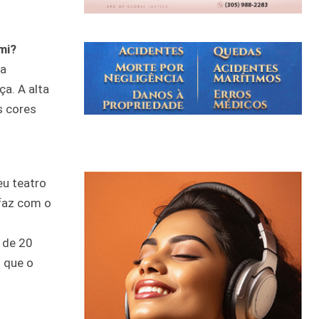
mi?
ta
ça. A alta
s cores
eu teatro
 faz com o
 de 20
 que o