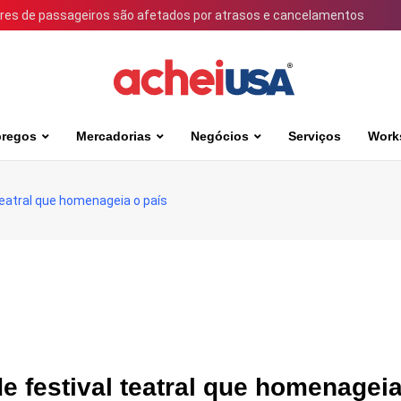
ares de passageiros são afetados por atrasos e cancelamentos
regos
Mercadorias
Negócios
Serviços
Work
l teatral que homenageia o país
 de festival teatral que homenagei