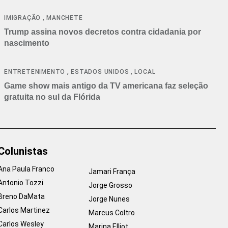
cancelamentos
,
IMIGRAÇÃO
MANCHETE
Trump assina novos decretos contra cidadania por
nascimento
,
,
ENTRETENIMENTO
ESTADOS UNIDOS
LOCAL
Game show mais antigo da TV americana faz seleção
gratuita no sul da Flórida
Colunistas
Ana Paula Franco
Jamari França
Antonio Tozzi
Jorge Grosso
Breno DaMata
Jorge Nunes
Carlos Martinez
Marcus Coltro
Carlos Wesley
Marina Elliot