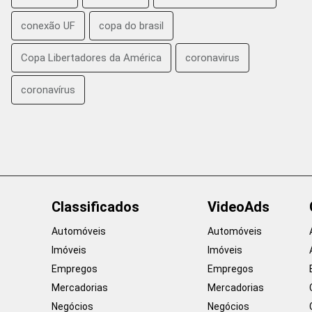
conexão UF
copa do brasil
Copa Libertadores da América
coronavirus
coronavírus
Classificados
VideoAds
Automóveis
Automóveis
Imóveis
Imóveis
Empregos
Empregos
Mercadorias
Mercadorias
Negócios
Negócios