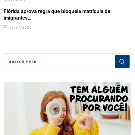
Flórida aprova regra que bloqueia matrícula de
A
imigrantes...
01/07/2026