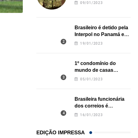
revela onde deixou o
09/01/2023
corpo
HISTÓRICO
Brasileiro é detido pela
Interpol no Panamá e
Açaí é reconhecido oficialmente como fruto brasi
pode pegar prisão
19/01/2023
21/01/2026
perpétua nos EUA
1º condomínio do
mundo de casas
impressas em 3D é
05/01/2023
inaugurado no Texas
Brasileira funcionária
dos correios é
assassinada a facadas
16/01/2023
na Califórnia
EDIÇÃO IMPRESSA