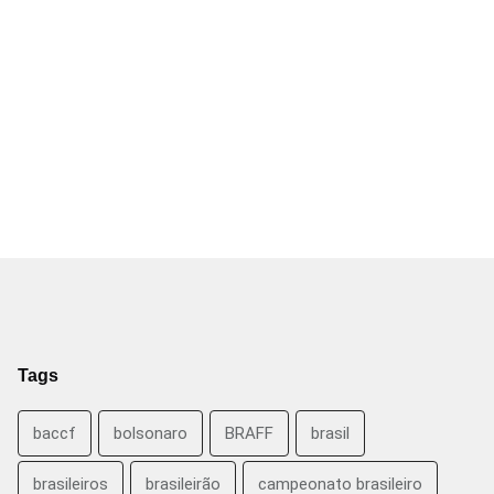
Tags
baccf
bolsonaro
BRAFF
brasil
brasileiros
brasileirão
campeonato brasileiro