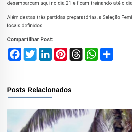
desembarcam aqui no dia 21 e ficam treinando até o dia 3
Além destas três partidas preparatórias, a Seleção Femi
locais definidos.
Compartilhar Post:
F
T
L
P
T
W
S
a
w
i
i
h
h
h
c
i
n
n
r
a
a
Posts Relacionados
e
t
k
t
e
t
r
b
t
e
e
a
s
e
o
e
d
r
d
A
o
r
I
e
s
p