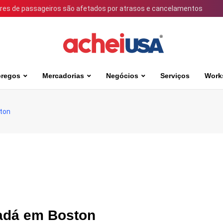
ares de passageiros são afetados por atrasos e cancelamentos
regos
Mercadorias
Negócios
Serviços
Work
ston
nadá em Boston