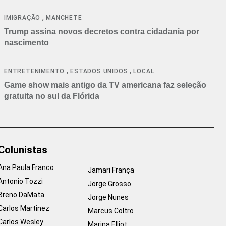
cancelamentos
,
IMIGRAÇÃO
MANCHETE
Trump assina novos decretos contra cidadania por
nascimento
,
,
ENTRETENIMENTO
ESTADOS UNIDOS
LOCAL
Game show mais antigo da TV americana faz seleção
gratuita no sul da Flórida
Colunistas
Ana Paula Franco
Jamari França
Antonio Tozzi
Jorge Grosso
Breno DaMata
Jorge Nunes
Carlos Martinez
Marcus Coltro
Carlos Wesley
Marina Elliot