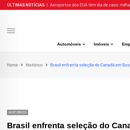
Skip
ÚLTIMAS NOTÍCIAS
|
Aeroportos dos EUA têm dia de caos: milh
to
content
Automóveis
Imóveis
Emp
Home
Histórico
Brasil enfrenta seleção do Canadá em Bo
HISTÓRICO
Brasil enfrenta seleção do Ca