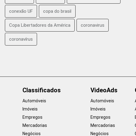
conexão UF
copa do brasil
Copa Libertadores da América
coronavirus
coronavírus
Classificados
VideoAds
Automóveis
Automóveis
Imóveis
Imóveis
Empregos
Empregos
Mercadorias
Mercadorias
Negócios
Negócios