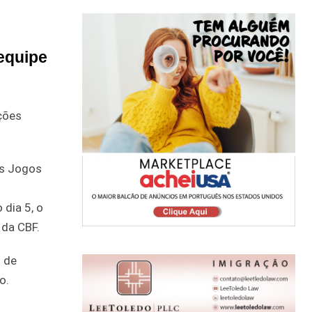
 equipe
ções
os Jogos
 dia 5, o
 da CBF.
0 de
o.