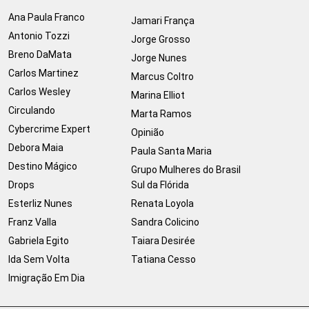
Ana Paula Franco
Jamari França
Antonio Tozzi
Jorge Grosso
Breno DaMata
Jorge Nunes
Carlos Martinez
Marcus Coltro
Carlos Wesley
Marina Elliot
Circulando
Marta Ramos
Cybercrime Expert
Opinião
Debora Maia
Paula Santa Maria
Destino Mágico
Grupo Mulheres do Brasil
Drops
Sul da Flórida
Esterliz Nunes
Renata Loyola
Franz Valla
Sandra Colicino
Gabriela Egito
Taiara Desirée
Ida Sem Volta
Tatiana Cesso
Imigração Em Dia