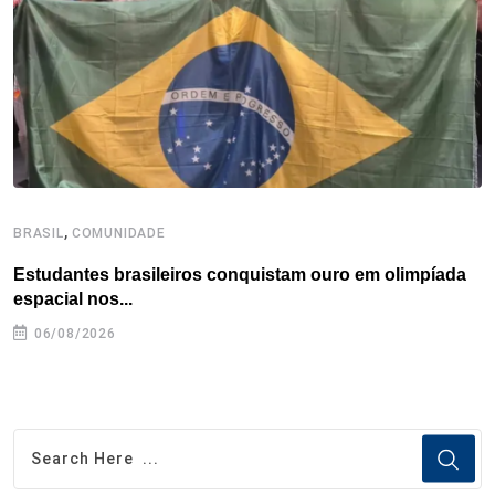
k
n
s
p
t
,
BRASIL
COMUNIDADE
C
Estudantes brasileiros conquistam ouro em olimpíada
P
espacial nos...
06/08/2026