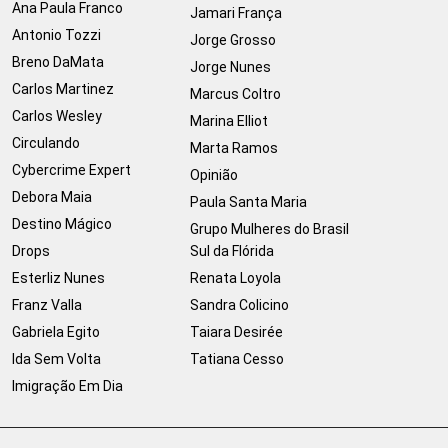
Ana Paula Franco
Jamari França
Antonio Tozzi
Jorge Grosso
Breno DaMata
Jorge Nunes
Carlos Martinez
Marcus Coltro
Carlos Wesley
Marina Elliot
Circulando
Marta Ramos
Cybercrime Expert
Opinião
Debora Maia
Paula Santa Maria
Destino Mágico
Grupo Mulheres do Brasil
Drops
Sul da Flórida
Esterliz Nunes
Renata Loyola
Franz Valla
Sandra Colicino
Gabriela Egito
Taiara Desirée
Ida Sem Volta
Tatiana Cesso
Imigração Em Dia