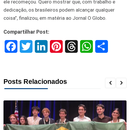
ele recomeçou. Quero mostrar que, com trabalho e
dedicação, os brasileiros podem alcançar qualquer
coisa”, finalizou, em matéria ao Jornal O Globo.
Compartilhar Post:
F
T
L
P
T
W
S
a
w
i
i
h
h
h
c
i
n
n
r
a
a
Posts Relacionados
e
t
k
t
e
t
r
b
t
e
e
a
s
e
o
e
d
r
d
A
o
r
I
e
s
p