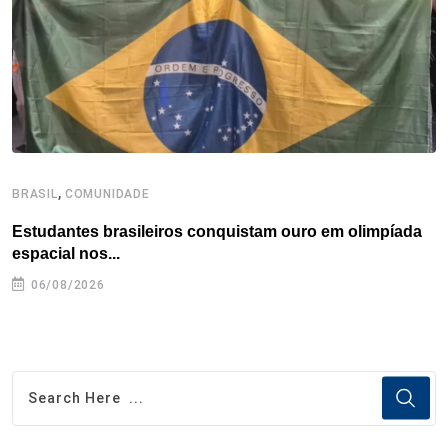
k
n
s
p
t
,
BRASIL
COMUNIDADE
B
Estudantes brasileiros conquistam ouro em olimpíada
P
espacial nos...
06/08/2026