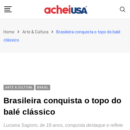
Skip
to
content
Home
Arte & Cultura
Brasileira conquista o topo do balé
clássico
ARTE & CULTURA
BRASIL
Brasileira conquista o topo do
balé clássico
Luciana Sagioro, de 18 anos, conquista destaque e reflete