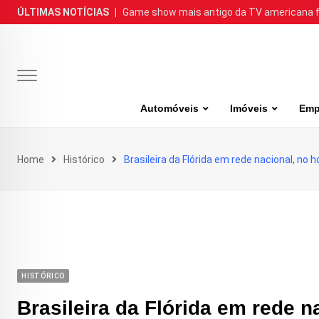
Skip
ÚLTIMAS NOTÍCIAS
|
Game show mais antigo da TV americana faz
to
content
Automóveis
Imóveis
Emp
Home
Histórico
Brasileira da Flórida em rede nacional, no h
HISTÓRICO
Brasileira da Flórida em rede n