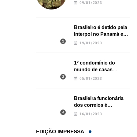
revela onde deixou o
09/01/2023
corpo
Açaí é reconhecido oficialmente como fruto brasi
21/01/2026
Brasileiro é detido pela
Interpol no Panamá e
pode pegar prisão
19/01/2023
perpétua nos EUA
1º condomínio do
mundo de casas
impressas em 3D é
05/01/2023
inaugurado no Texas
Brasileira funcionária
dos correios é
assassinada a facadas
16/01/2023
na Califórnia
EDIÇÃO IMPRESSA