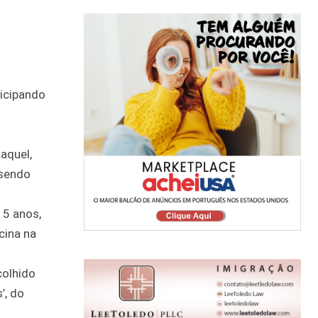
icipando
aquel,
 sendo
15 anos,
cina na
colhido
’, do