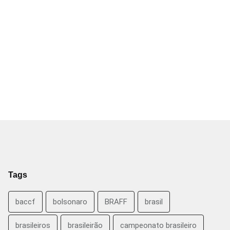
Tags
baccf
bolsonaro
BRAFF
brasil
brasileiros
brasileirão
campeonato brasileiro