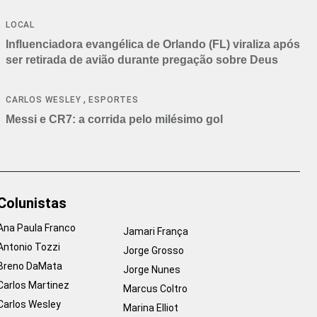
LOCAL
Influenciadora evangélica de Orlando (FL) viraliza após
ser retirada de avião durante pregação sobre Deus
,
CARLOS WESLEY
ESPORTES
Messi e CR7: a corrida pelo milésimo gol
Colunistas
Ana Paula Franco
Jamari França
Antonio Tozzi
Jorge Grosso
Breno DaMata
Jorge Nunes
Carlos Martinez
Marcus Coltro
Carlos Wesley
Marina Elliot