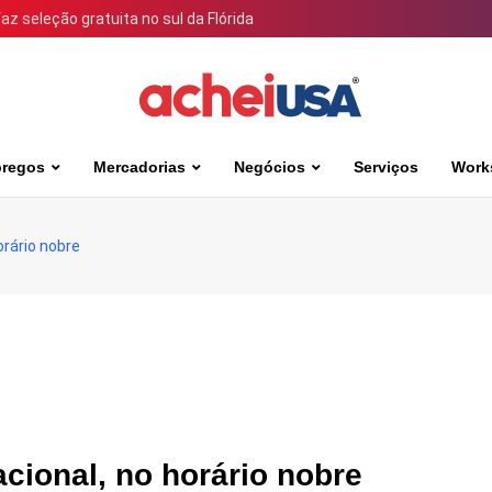
 seleção gratuita no sul da Flórida
regos
Mercadorias
Negócios
Serviços
Work
orário nobre
acional, no horário nobre