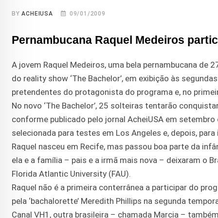
BY
ACHEIUSA
09/01/2009
Pernambucana Raquel Medeiros partici
A jovem Raquel Medeiros, uma bela pernambucana de 27 
do reality show ‘The Bachelor’, em exibição às segundas-
pretendentes do protagonista do programa e, no primeir
No novo ‘The Bachelor’, 25 solteiras tentarão conquista
conforme publicado pelo jornal AcheiUSA em setembro 
selecionada para testes em Los Angeles e, depois, para 
Raquel nasceu em Recife, mas passou boa parte da infân
ela e a família – pais e a irmã mais nova – deixaram o 
Florida Atlantic University (FAU).
Raquel não é a primeira conterrânea a participar do prog
pela ‘bachalorette’ Meredith Phillips na segunda tempor
Canal VH1, outra brasileira – chamada Marcia – também