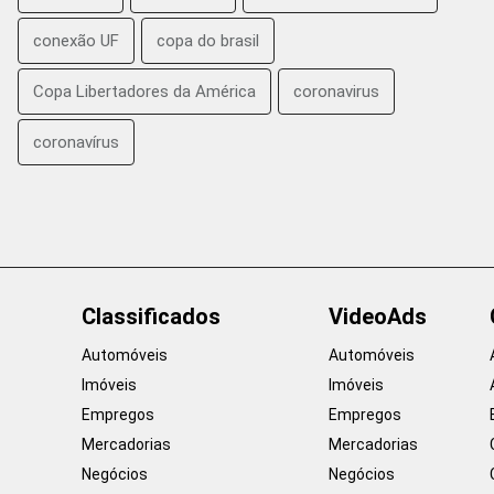
conexão UF
copa do brasil
Copa Libertadores da América
coronavirus
coronavírus
Classificados
VideoAds
Automóveis
Automóveis
Imóveis
Imóveis
Empregos
Empregos
Mercadorias
Mercadorias
Negócios
Negócios