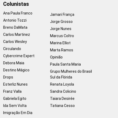
Colunistas
Ana Paula Franco
Jamari França
Antonio Tozzi
Jorge Grosso
Breno DaMata
Jorge Nunes
Carlos Martinez
Marcus Coltro
Carlos Wesley
Marina Elliot
Circulando
Marta Ramos
Cybercrime Expert
Opinião
Debora Maia
Paula Santa Maria
Destino Mágico
Grupo Mulheres do Brasil
Drops
Sul da Flórida
Esterliz Nunes
Renata Loyola
Franz Valla
Sandra Colicino
Gabriela Egito
Taiara Desirée
Ida Sem Volta
Tatiana Cesso
Imigração Em Dia