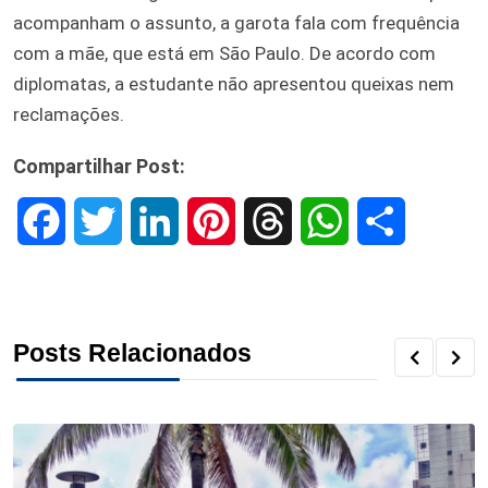
acompanham o assunto, a garota fala com frequência
com a mãe, que está em São Paulo. De acordo com
diplomatas, a estudante não apresentou queixas nem
reclamações.
Compartilhar Post:
F
T
L
P
T
W
S
a
w
i
i
h
h
h
c
i
n
n
r
a
a
Posts Relacionados
e
t
k
t
e
t
r
b
t
e
e
a
s
e
o
e
d
r
d
A