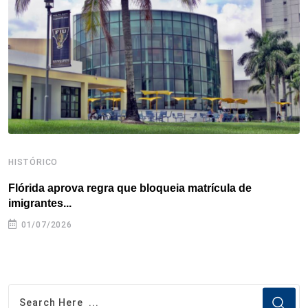
o
r
I
e
s
p
k
n
s
p
t
HISTÓRICO
H
Flórida aprova regra que bloqueia matrícula de
A
imigrantes...
01/07/2026