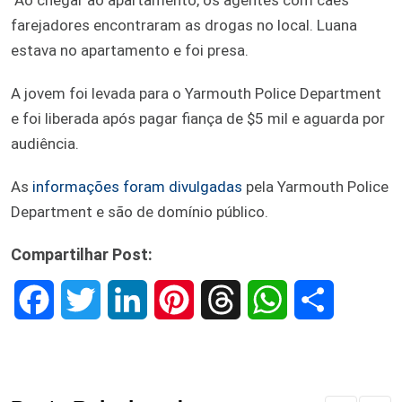
farejadores encontraram as drogas no local. Luana
estava no apartamento e foi presa.
A jovem foi levada para o Yarmouth Police Department
e foi liberada após pagar fiança de $5 mil e aguarda por
audiência.
As
informações foram divulgadas
pela Yarmouth Police
Department e são de domínio público.
Compartilhar Post:
F
T
L
P
T
W
S
a
w
i
i
h
h
h
c
i
n
n
r
a
a