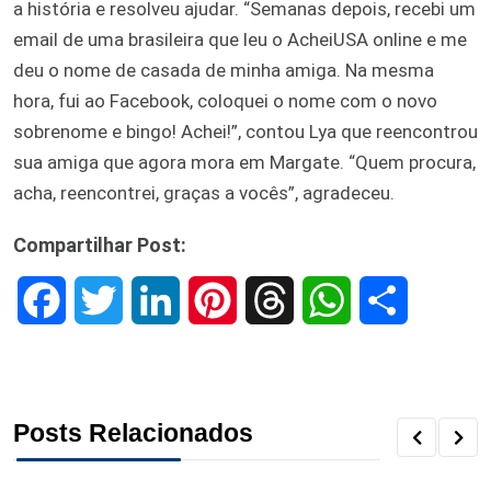
a história e resolveu ajudar. “Semanas depois, recebi um
email de uma brasileira que leu o AcheiUSA online e me
deu o nome de casada de minha amiga. Na mesma
hora, fui ao Facebook, coloquei o nome com o novo
sobrenome e bingo! Achei!”, contou Lya que reencontrou
sua amiga que agora mora em Margate. “Quem procura,
acha, reencontrei, graças a vocês”, agradeceu.
Compartilhar Post:
F
T
L
P
T
W
S
a
w
i
i
h
h
h
c
i
n
n
r
a
a
Posts Relacionados
e
t
k
t
e
t
r