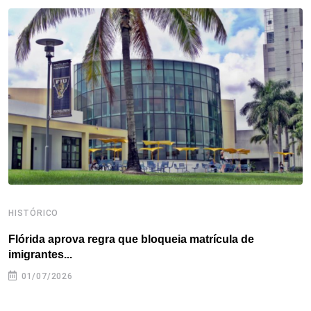
b
t
e
e
a
s
e
o
e
d
r
d
A
o
r
I
e
s
p
k
n
s
p
t
HISTÓRICO
H
Flórida aprova regra que bloqueia matrícula de
A
imigrantes...
01/07/2026