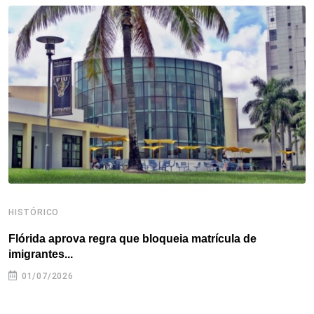
o
e
d
r
d
A
o
r
I
e
s
p
k
n
s
p
t
HISTÓRICO
H
Flórida aprova regra que bloqueia matrícula de
A
imigrantes...
01/07/2026