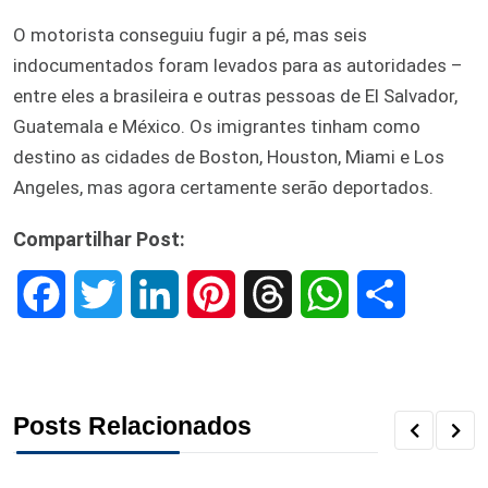
O motorista conseguiu fugir a pé, mas seis
indocumentados foram levados para as autoridades –
entre eles a brasileira e outras pessoas de El Salvador,
Guatemala e México. Os imigrantes tinham como
destino as cidades de Boston, Houston, Miami e Los
Angeles, mas agora certamente serão deportados.
Compartilhar Post:
F
T
L
P
T
W
S
a
w
i
i
h
h
h
c
i
n
n
r
a
a
Posts Relacionados
e
t
k
t
e
t
r
b
t
e
e
a
s
e