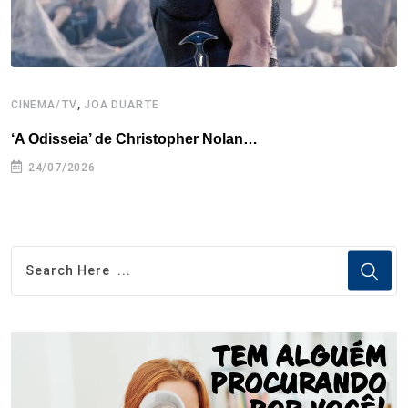
,
CINEMA/TV
JOA DUARTE
C
‘A Odisseia’ de Christopher Nolan…
M
24/07/2026