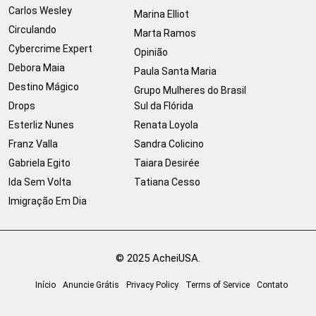
Carlos Wesley
Marina Elliot
Circulando
Marta Ramos
Cybercrime Expert
Opinião
Debora Maia
Paula Santa Maria
Destino Mágico
Grupo Mulheres do Brasil
Drops
Sul da Flórida
Esterliz Nunes
Renata Loyola
Franz Valla
Sandra Colicino
Gabriela Egito
Taiara Desirée
Ida Sem Volta
Tatiana Cesso
Imigração Em Dia
© 2025 AcheiUSA.
Início
Anuncie Grátis
Privacy Policy
Terms of Service
Contato