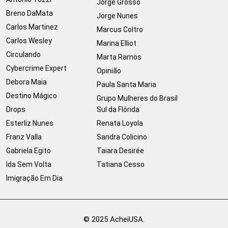
Jorge Grosso
Breno DaMata
Jorge Nunes
Carlos Martinez
Marcus Coltro
Carlos Wesley
Marina Elliot
Circulando
Marta Ramos
Cybercrime Expert
Opinião
Debora Maia
Paula Santa Maria
Destino Mágico
Grupo Mulheres do Brasil
Drops
Sul da Flórida
Esterliz Nunes
Renata Loyola
Franz Valla
Sandra Colicino
Gabriela Egito
Taiara Desirée
Ida Sem Volta
Tatiana Cesso
Imigração Em Dia
© 2025 AcheiUSA.