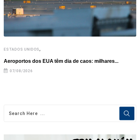
t
,
ESTADOS UNIDOS
I
Aeroportos dos EUA têm dia de caos: milhares...
T
n
07/08/2026