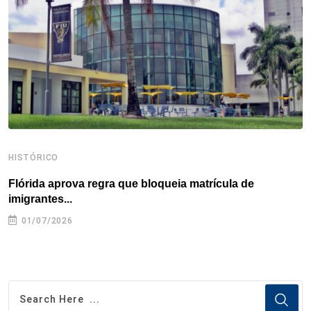
o
r
I
e
s
p
k
n
s
p
t
HISTÓRICO
H
Flórida aprova regra que bloqueia matrícula de
A
imigrantes...
01/07/2026