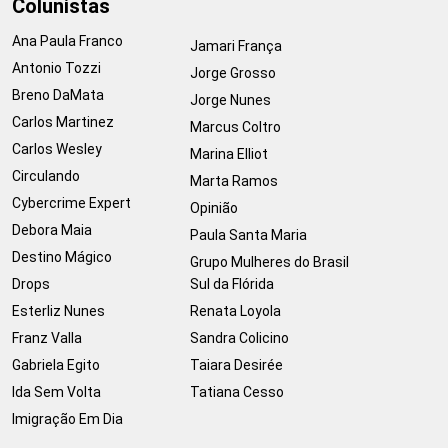
Colunistas
Ana Paula Franco
Jamari França
Antonio Tozzi
Jorge Grosso
Breno DaMata
Jorge Nunes
Carlos Martinez
Marcus Coltro
Carlos Wesley
Marina Elliot
Circulando
Marta Ramos
Cybercrime Expert
Opinião
Debora Maia
Paula Santa Maria
Destino Mágico
Grupo Mulheres do Brasil
Drops
Sul da Flórida
Esterliz Nunes
Renata Loyola
Franz Valla
Sandra Colicino
Gabriela Egito
Taiara Desirée
Ida Sem Volta
Tatiana Cesso
Imigração Em Dia