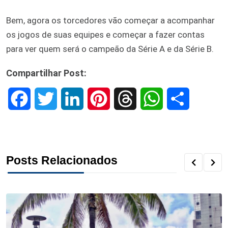
Bem, agora os torcedores vão começar a acompanhar
os jogos de suas equipes e começar a fazer contas
para ver quem será o campeão da Série A e da Série B.
Compartilhar Post:
F
T
L
P
T
W
S
a
w
i
i
h
h
h
c
i
n
n
r
a
a
Posts Relacionados
e
t
k
t
e
t
r
b
t
e
e
a
s
e
o
e
d
r
d
A