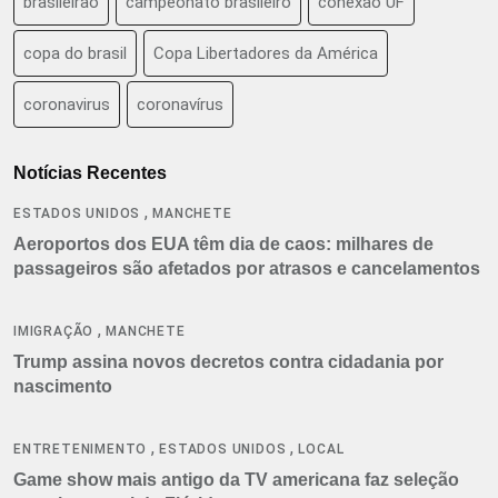
brasileirão
campeonato brasileiro
conexão UF
copa do brasil
Copa Libertadores da América
coronavirus
coronavírus
Notícias Recentes
,
ESTADOS UNIDOS
MANCHETE
Aeroportos dos EUA têm dia de caos: milhares de
passageiros são afetados por atrasos e cancelamentos
,
IMIGRAÇÃO
MANCHETE
Trump assina novos decretos contra cidadania por
nascimento
,
,
ENTRETENIMENTO
ESTADOS UNIDOS
LOCAL
Game show mais antigo da TV americana faz seleção