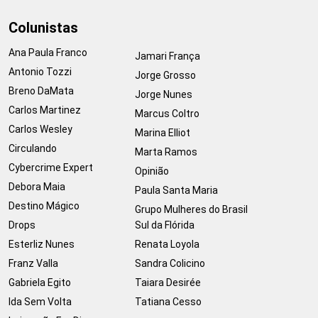
Colunistas
Ana Paula Franco
Jamari França
Antonio Tozzi
Jorge Grosso
Breno DaMata
Jorge Nunes
Carlos Martinez
Marcus Coltro
Carlos Wesley
Marina Elliot
Circulando
Marta Ramos
Cybercrime Expert
Opinião
Debora Maia
Paula Santa Maria
Destino Mágico
Grupo Mulheres do Brasil
Drops
Sul da Flórida
Esterliz Nunes
Renata Loyola
Franz Valla
Sandra Colicino
Gabriela Egito
Taiara Desirée
Ida Sem Volta
Tatiana Cesso