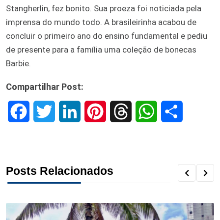
Stangherlin, fez bonito. Sua proeza foi noticiada pela
imprensa do mundo todo. A brasileirinha acabou de
concluir o primeiro ano do ensino fundamental e pediu
de presente para a família uma coleção de bonecas
Barbie.
Compartilhar Post:
F
T
L
P
T
W
S
a
w
i
i
h
h
h
c
i
n
n
r
a
a
Posts Relacionados
e
t
k
t
e
t
r
b
t
e
e
a
s
e
o
e
d
r
d
A