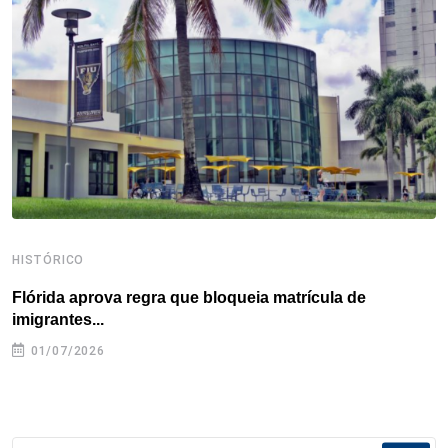
o
r
I
e
s
p
k
n
s
p
t
HISTÓRICO
H
Flórida aprova regra que bloqueia matrícula de
A
imigrantes...
01/07/2026