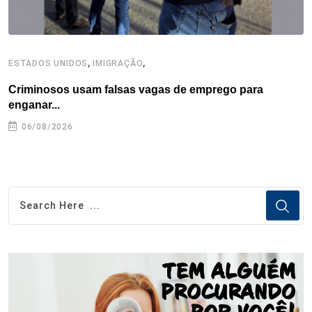
,
,
ESTADOS UNIDOS
IMIGRAÇÃO
B
Criminosos usam falsas vagas de emprego para
E
enganar...
e
06/08/2026