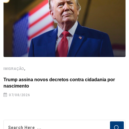
o
r
I
e
s
p
k
n
s
p
t
,
IMIGRAÇÃO
I
Trump assina novos decretos contra cidadania por
I
nascimento
07/08/2026