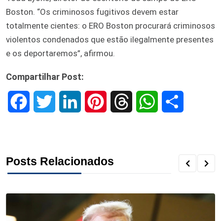
Boston. “Os criminosos fugitivos devem estar
totalmente cientes: o ERO Boston procurará criminosos
violentos condenados que estão ilegalmente presentes
e os deportaremos”, afirmou.
Compartilhar Post:
F
T
L
P
T
W
S
a
w
i
i
h
h
h
c
i
n
n
r
a
a
Posts Relacionados
e
t
k
t
e
t
r
b
t
e
e
a
s
e
o
e
d
r
d
A