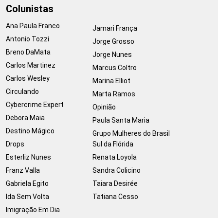
Colunistas
Ana Paula Franco
Jamari França
Antonio Tozzi
Jorge Grosso
Breno DaMata
Jorge Nunes
Carlos Martinez
Marcus Coltro
Carlos Wesley
Marina Elliot
Circulando
Marta Ramos
Cybercrime Expert
Opinião
Debora Maia
Paula Santa Maria
Destino Mágico
Grupo Mulheres do Brasil
Drops
Sul da Flórida
Esterliz Nunes
Renata Loyola
Franz Valla
Sandra Colicino
Gabriela Egito
Taiara Desirée
Ida Sem Volta
Tatiana Cesso
Imigração Em Dia