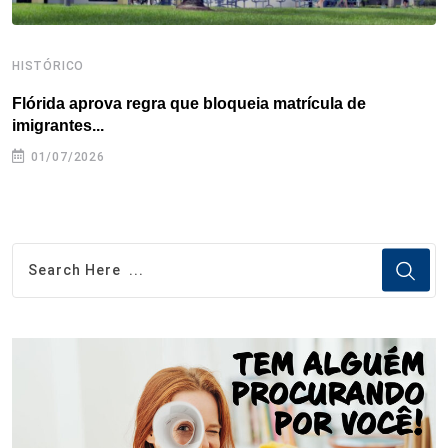
HISTÓRICO
H
Flórida aprova regra que bloqueia matrícula de
A
imigrantes...
01/07/2026