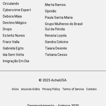
Circulando
Marta Ramos
Cybercrime Expert
Opinião
Debora Maia
Paula Santa Maria
Destino Mágico
Grupo Mulheres do Brasil
Drops
Sul da Flórida
Esterliz Nunes
Renata Loyola
Franz Valla
Sandra Colicino
Gabriela Egito
Taiara Desirée
Ida Sem Volta
Tatiana Cesso
Imigração Em Dia
© 2025 AcheiUSA.
Início
Anuncie Grátis
Privacy Policy
Terms of Service
Contato
Desenvolvimento - Agência 2020