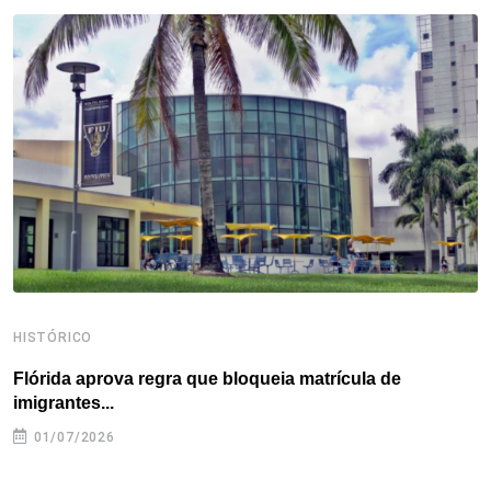
b
t
e
e
a
s
e
o
e
d
r
d
A
o
r
I
e
s
p
k
n
s
p
t
HISTÓRICO
H
Flórida aprova regra que bloqueia matrícula de
A
imigrantes...
01/07/2026