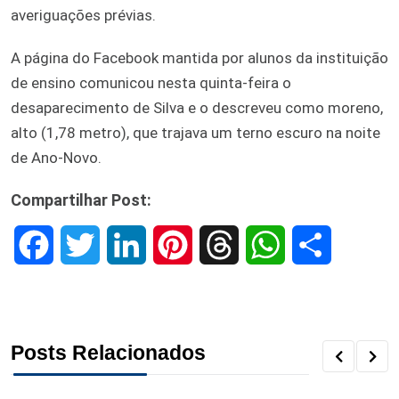
averiguações prévias.
A página do Facebook mantida por alunos da instituição
de ensino comunicou nesta quinta-feira o
desaparecimento de Silva e o descreveu como moreno,
alto (1,78 metro), que trajava um terno escuro na noite
de Ano-Novo.
Compartilhar Post:
F
T
L
P
T
W
S
a
w
i
i
h
h
h
c
i
n
n
r
a
a
Posts Relacionados
e
t
k
t
e
t
r