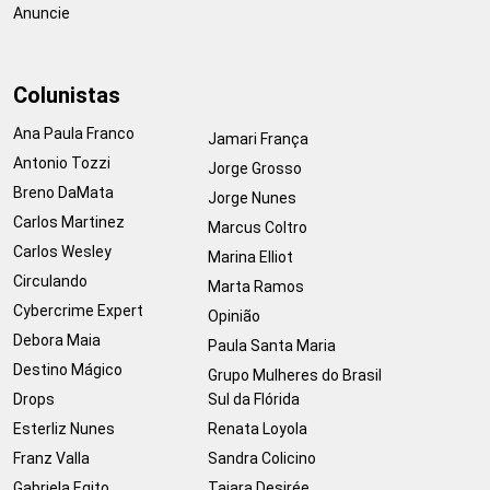
Anuncie
Colunistas
Ana Paula Franco
Jamari França
Antonio Tozzi
Jorge Grosso
Breno DaMata
Jorge Nunes
Carlos Martinez
Marcus Coltro
Carlos Wesley
Marina Elliot
Circulando
Marta Ramos
Cybercrime Expert
Opinião
Debora Maia
Paula Santa Maria
Destino Mágico
Grupo Mulheres do Brasil
Drops
Sul da Flórida
Esterliz Nunes
Renata Loyola
Franz Valla
Sandra Colicino
Gabriela Egito
Taiara Desirée