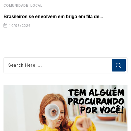
,
COMUNIDADE
LOCAL
B
Brasileiros se envolvem em briga em fila de...
F
t
10/08/2026