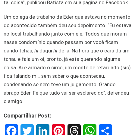
tal coisa”, publicou Batista em sua página no Facebook .
Um colega de trabalho de Eder que estava no momento
do acontecido também deu seu depoimento. “Eu estava
no local trabalhando junto com ele. Todos que moram
nesse condomínio quando passam por você ficam
dando tchau,
hi
daqui
hi
de lá. Na hora que o cara dá um
tchau e fala um oi, pronto, já esta querendo alguma
coisa. Ai é armado o circo, um monte de retardado (sic)
fica falando m… sem saber o que aconteceu,
condenando se nem teve um julgamento. Grande
abraço Eder. Fé que tudo vai ser esclarecido”, defendeu
o amigo.
Compartilhar Post:
F
T
L
P
T
W
S