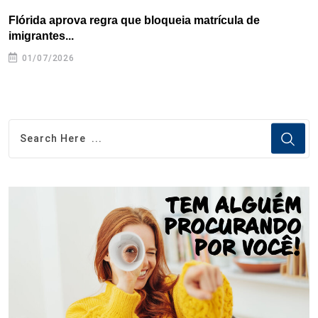
Flórida aprova regra que bloqueia matrícula de
A
imigrantes...
01/07/2026