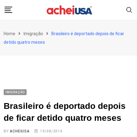
Skip
to
content
Home
Imigração
Brasileiro é deportado depois de ficar
detido quatro meses
IMIGRAÇÃO
Brasileiro é deportado depois
de ficar detido quatro meses
BY
ACHEIUSA
19/08/2016