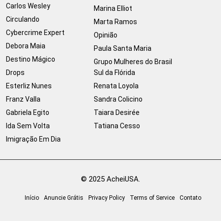
Carlos Wesley
Marina Elliot
Circulando
Marta Ramos
Cybercrime Expert
Opinião
Debora Maia
Paula Santa Maria
Destino Mágico
Grupo Mulheres do Brasil
Drops
Sul da Flórida
Esterliz Nunes
Renata Loyola
Franz Valla
Sandra Colicino
Gabriela Egito
Taiara Desirée
Ida Sem Volta
Tatiana Cesso
Imigração Em Dia
© 2025 AcheiUSA.
Início
Anuncie Grátis
Privacy Policy
Terms of Service
Contato