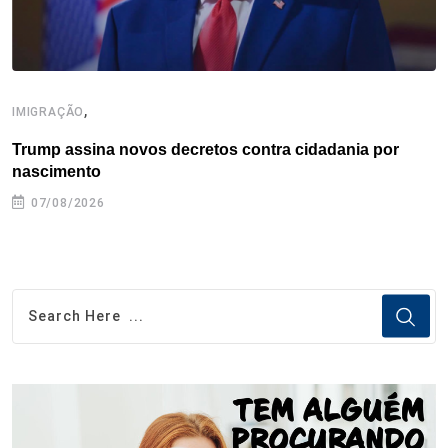
,
IMIGRAÇÃO
I
Trump assina novos decretos contra cidadania por
I
nascimento
07/08/2026