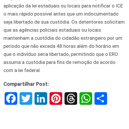
aplicação da lei estaduais ou locais para notificar o ICE
o mais rápido possível antes que um indocumentado
seja libertado de sua custódia. Os detentores solicitam
que as agências policiais estaduais ou locais
mantenham a custódia do cidadão estrangeiro por um
período que não exceda 48 horas além do horário em
que o indivíduo seria libertado, permitindo que o ERO
assuma a custódia para fins de remoção de acordo
com a lei federal.
Compartilhar Post:
F
T
L
P
T
W
S
a
w
i
i
h
h
h
c
i
n
n
r
a
a