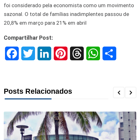
foi considerado pela economista como um movimento
sazonal. O total de famílias inadimplentes passou de
20,8% em março para 21% em abril
Compartilhar Post:
F
T
L
P
T
W
S
a
w
i
i
h
h
h
c
i
n
n
r
a
a
Posts Relacionados
e
t
k
t
e
t
r
b
t
e
e
a
s
e
o
e
d
r
d
A
o
r
I
e
s
p