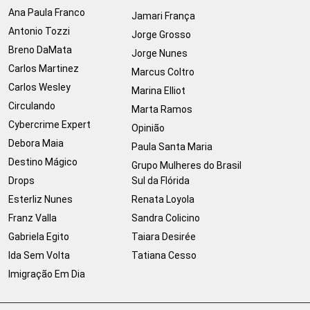
Ana Paula Franco
Jamari França
Antonio Tozzi
Jorge Grosso
Breno DaMata
Jorge Nunes
Carlos Martinez
Marcus Coltro
Carlos Wesley
Marina Elliot
Circulando
Marta Ramos
Cybercrime Expert
Opinião
Debora Maia
Paula Santa Maria
Destino Mágico
Grupo Mulheres do Brasil
Drops
Sul da Flórida
Esterliz Nunes
Renata Loyola
Franz Valla
Sandra Colicino
Gabriela Egito
Taiara Desirée
Ida Sem Volta
Tatiana Cesso
Imigração Em Dia