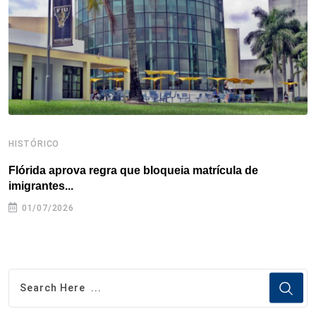
k
n
s
p
t
HISTÓRICO
H
Flórida aprova regra que bloqueia matrícula de
A
imigrantes...
01/07/2026