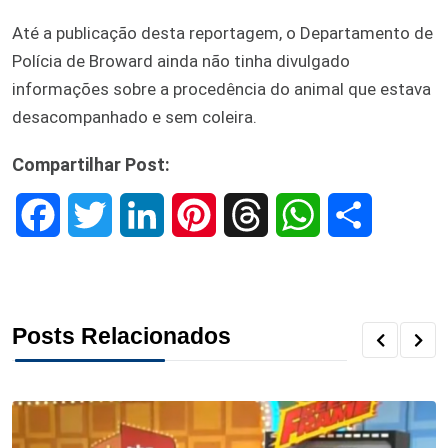
Até a publicação desta reportagem, o Departamento de
Polícia de Broward ainda não tinha divulgado
informações sobre a procedência do animal que estava
desacompanhado e sem coleira.
Compartilhar Post:
F
T
L
P
T
W
S
a
w
i
i
h
h
h
c
i
n
n
r
a
a
Posts Relacionados
e
t
k
t
e
t
r
b
t
e
e
a
s
e
o
e
d
r
d
A