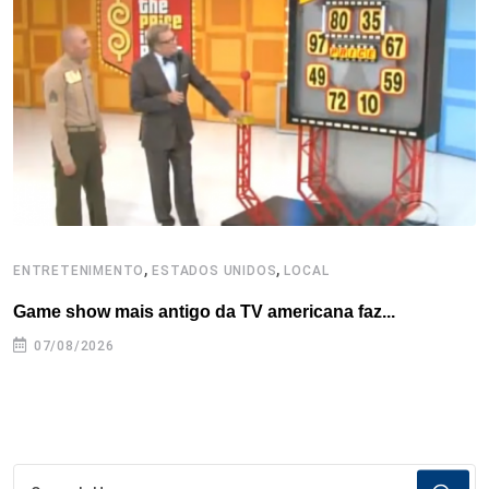
o
r
I
e
s
p
k
n
s
p
t
,
,
ENTRETENIMENTO
ESTADOS UNIDOS
LOCAL
L
Game show mais antigo da TV americana faz...
I
se
07/08/2026