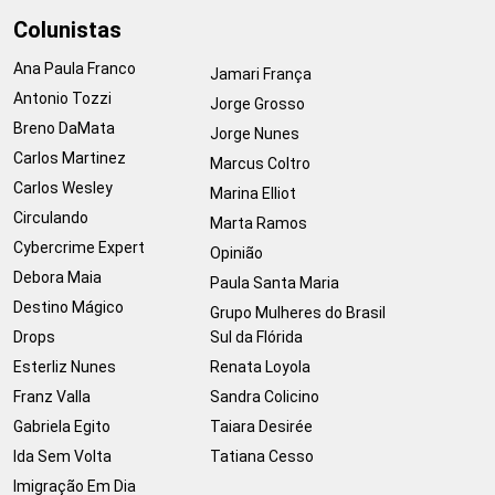
Colunistas
Ana Paula Franco
Jamari França
Antonio Tozzi
Jorge Grosso
Breno DaMata
Jorge Nunes
Carlos Martinez
Marcus Coltro
Carlos Wesley
Marina Elliot
Circulando
Marta Ramos
Cybercrime Expert
Opinião
Debora Maia
Paula Santa Maria
Destino Mágico
Grupo Mulheres do Brasil
Drops
Sul da Flórida
Esterliz Nunes
Renata Loyola
Franz Valla
Sandra Colicino
Gabriela Egito
Taiara Desirée
Ida Sem Volta
Tatiana Cesso
Imigração Em Dia