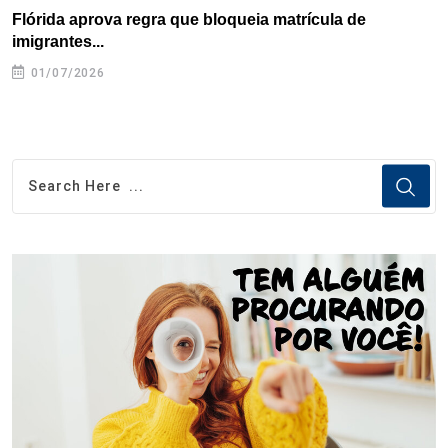
Flórida aprova regra que bloqueia matrícula de
A
imigrantes...
01/07/2026