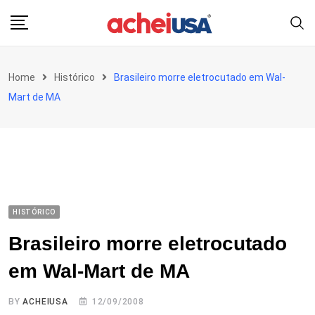
Skip
to
content
Home
Histórico
Brasileiro morre eletrocutado em Wal-
Mart de MA
HISTÓRICO
Brasileiro morre eletrocutado
em Wal-Mart de MA
BY
ACHEIUSA
12/09/2008