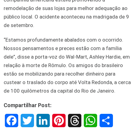
remodelação de suas lojas para melhor adequação ao
público local. O acidente aconteceu na madrigada de 9
de setembro.
“Estamos profundamente abalados com o ocorrido.
Nossos pensamentos e preces estão com a família
dele”, disse a porta-voz do Wal-Mart, Ashley Hardie, em
relação à morte de Rômulo. Os amigos do brasileiro
estão se mobilizando para recolher dinheiro para
custear o traslado do corpo até Volta Redonda, a cerca
de 100 quilômetros da capital do Rio de Janeiro.
Compartilhar Post:
F
T
L
P
T
W
S
a
w
i
i
h
h
h