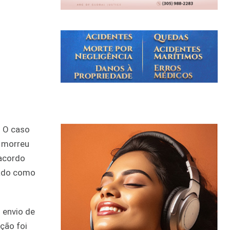
. O caso
e morreu
 acordo
rado como
 envio de
ção foi