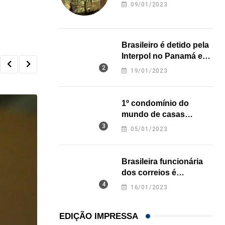
revela onde deixou o
09/01/2023
corpo
Brasileiro é detido pela
Interpol no Panamá e
pode pegar prisão
19/01/2023
perpétua nos EUA
1º condomínio do
mundo de casas
impressas em 3D é
05/01/2023
inaugurado no Texas
Brasileira funcionária
dos correios é
assassinada a facadas
16/01/2023
na Califórnia
EDIÇÃO IMPRESSA