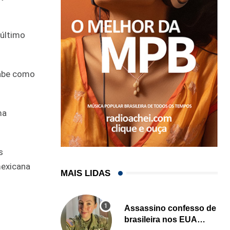
 último
sabe como
ma
s
mexicana
MAIS LIDAS
Assassino confesso de
brasileira nos EUA