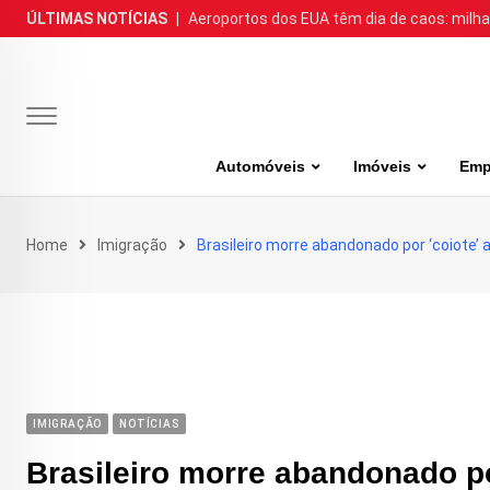
Skip
ÚLTIMAS NOTÍCIAS
|
Aeroportos dos EUA têm dia de caos: milh
to
content
Automóveis
Imóveis
Emp
Home
Imigração
Brasileiro morre abandonado por ‘coiote’ a
IMIGRAÇÃO
NOTÍCIAS
Brasileiro morre abandonado por