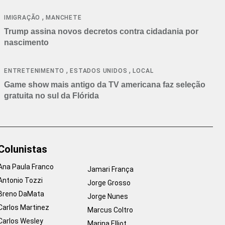
cancelamentos
,
IMIGRAÇÃO
MANCHETE
Trump assina novos decretos contra cidadania por
nascimento
,
,
ENTRETENIMENTO
ESTADOS UNIDOS
LOCAL
Game show mais antigo da TV americana faz seleção
gratuita no sul da Flórida
Colunistas
Ana Paula Franco
Jamari França
Antonio Tozzi
Jorge Grosso
Breno DaMata
Jorge Nunes
Carlos Martinez
Marcus Coltro
Carlos Wesley
Marina Elliot