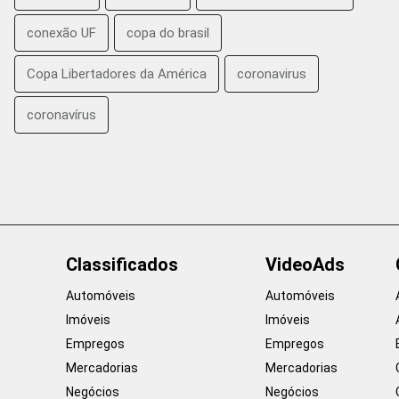
conexão UF
copa do brasil
Copa Libertadores da América
coronavirus
coronavírus
Classificados
VideoAds
Automóveis
Automóveis
Imóveis
Imóveis
Empregos
Empregos
Mercadorias
Mercadorias
Negócios
Negócios