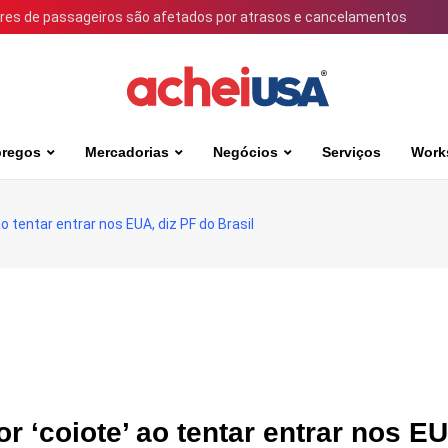
ares de passageiros são afetados por atrasos e cancelamentos
regos
Mercadorias
Negócios
Serviços
Work
o tentar entrar nos EUA, diz PF do Brasil
 ‘coiote’ ao tentar entrar nos E