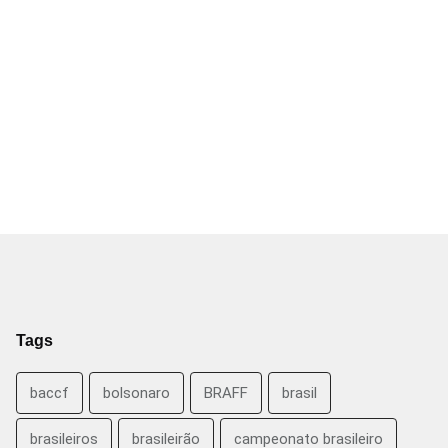
Tags
baccf
bolsonaro
BRAFF
brasil
brasileiros
brasileirão
campeonato brasileiro