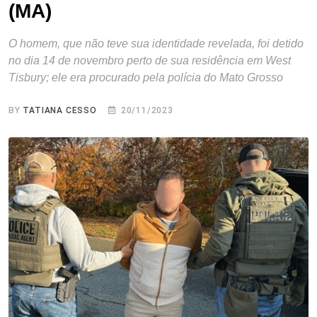
(MA)
O homem, que não teve sua identidade revelada, foi detido
no dia 14 de novembro perto de sua residência em West
Tisbury; ele era procurado pela polícia do Mato Grosso
BY
TATIANA CESSO
20/11/2023