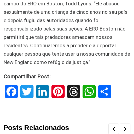
campo do ERO em Boston, Todd Lyons. “Ele abusou
sexualmente de uma criança de cinco anos no seu país
e depois fugiu das autoridades quando foi
responsabilizado pelas suas ações. A ERO Boston não
permitirá que tais predadores ameacem nossos
residentes. Continuaremos a prender e a deportar
qualquer pessoa que tente usar a nossa comunidade de
New England como refúgio da justiça.”
Compartilhar Post:
F
T
L
P
T
W
S
a
w
i
i
h
h
h
c
i
n
n
r
a
a
Posts Relacionados
e
t
k
t
e
t
r