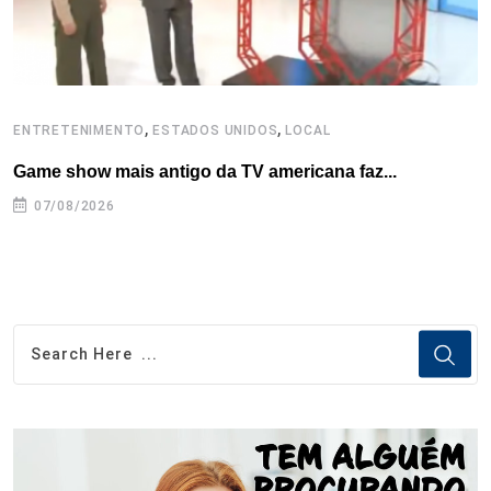
,
,
ENTRETENIMENTO
ESTADOS UNIDOS
LOCAL
L
Game show mais antigo da TV americana faz...
I
se
07/08/2026