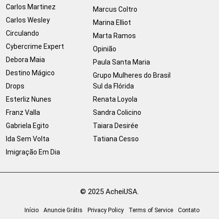
Carlos Martinez
Marcus Coltro
Carlos Wesley
Marina Elliot
Circulando
Marta Ramos
Cybercrime Expert
Opinião
Debora Maia
Paula Santa Maria
Destino Mágico
Grupo Mulheres do Brasil
Drops
Sul da Flórida
Esterliz Nunes
Renata Loyola
Franz Valla
Sandra Colicino
Gabriela Egito
Taiara Desirée
Ida Sem Volta
Tatiana Cesso
Imigração Em Dia
© 2025 AcheiUSA.
Início
Anuncie Grátis
Privacy Policy
Terms of Service
Contato